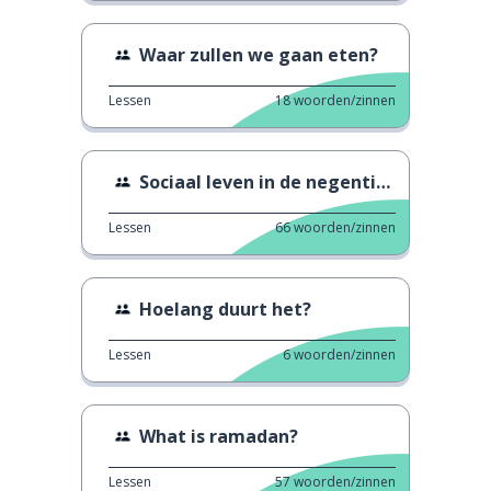
Waar zullen we gaan eten?
Lessen
18
woorden/zinnen
Sociaal leven in de negentiende eeuw.
Lessen
66
woorden/zinnen
Hoelang duurt het?
Lessen
6
woorden/zinnen
What is ramadan?
Lessen
57
woorden/zinnen