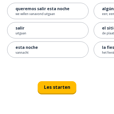
queremos salir esta noche
algún
we willen vanavond uitgaan
een; ee
salir
el sit
uitgaan
de plaat
esta noche
la fie
vannacht
het fees
Les starten