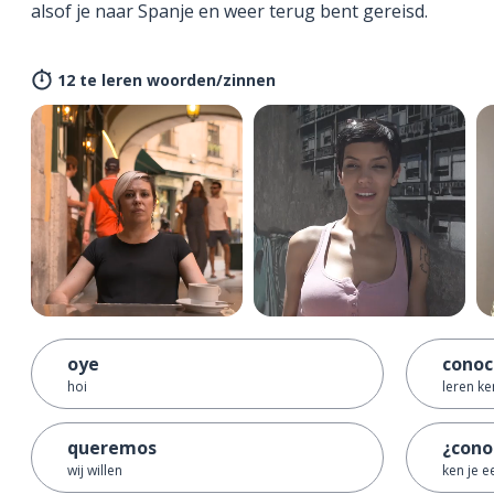
alsof je naar Spanje en weer terug bent gereisd.
12 te leren woorden/zinnen
oye
conoc
hoi
leren k
queremos
¿conoc
wij willen
ken je ee