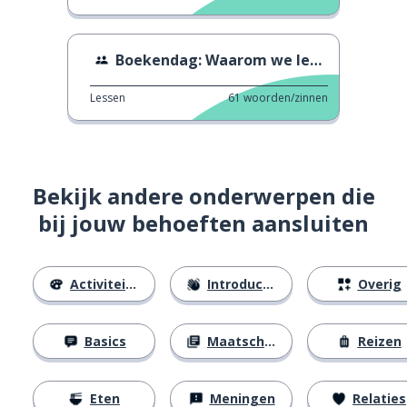
Boekendag: Waarom we lezen
Lessen
61
woorden/zinnen
Bekijk andere onderwerpen die
bij jouw behoeften aansluiten
Activiteiten
Introducties
Overig
Basics
Maatschappij
Reizen
Eten
Meningen
Relaties