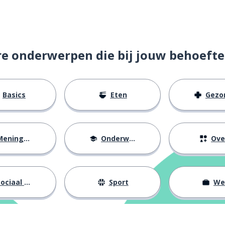
re onderwerpen die bij jouw behoefte
Basics
Eten
Gezondh
eningen
Onderwijs
Ove
ociaal leven
Sport
We