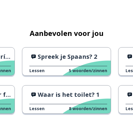
Aanbevolen voor jou
ikt
Spreek je Spaans? 2
innen
Lessen
5
woorden/zinnen
Le
lie
Waar is het toilet? 1
innen
Lessen
8
woorden/zinnen
Le