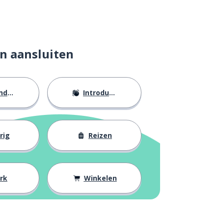
n aansluiten
eid
Introducties
rig
Reizen
rk
Winkelen