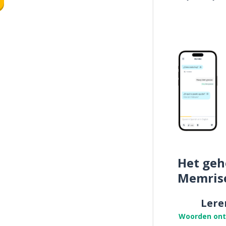
Het geh
Memris
Lere
Woorden on