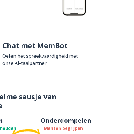
Chat met MemBot
Oefen het spreekvaardigheid met
onze AI-taalpartner
eime sausje van
e
n
Onderdompelen
thouden
Mensen begrijpen