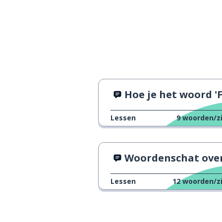
Hoe je het woord 'Frío' gebru
Lessen
9
woorden/z
Woordenschat over fami
Lessen
12
woorden/z