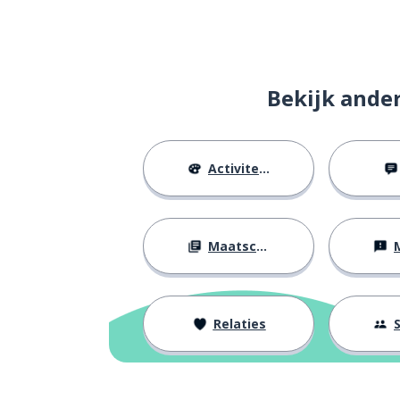
Bekijk ande
Activiteiten
Maatschappij
M
Relaties
S