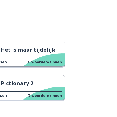
Het is maar tijdelijk
ssen
8
woorden/zinnen
Pictionary 2
ssen
7
woorden/zinnen