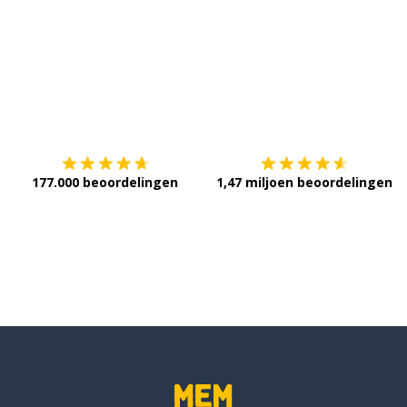
Download op de
App Store
V
177.000 beoordelingen
1,47 miljoen beoordelingen