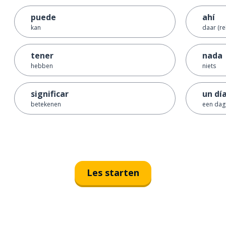
puede
ahí
kan
daar (re
tener
nada
hebben
niets
significar
un dí
betekenen
een dag
Les starten