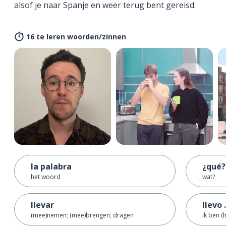
alsof je naar Spanje en weer terug bent gereisd.
16 te leren woorden/zinnen
la palabra
¿qué?
het woord
wat?
llevar
llevo .
(mee)nemen; (mee)brengen; dragen
ik ben (hi