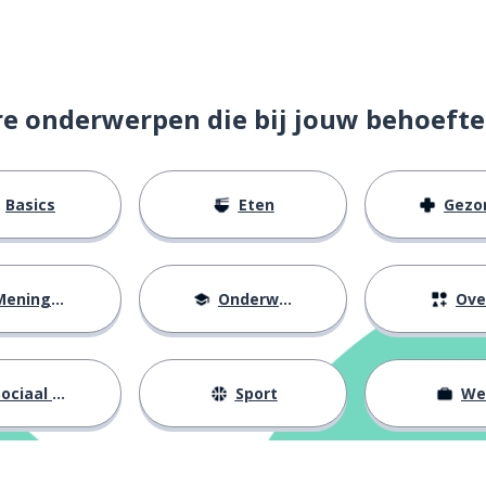
re onderwerpen die bij jouw behoefte
Basics
Eten
Gezondh
sjes
icht bij de spreker)
eningen
Onderwijs
Ove
ben dol op
ociaal leven
Sport
We