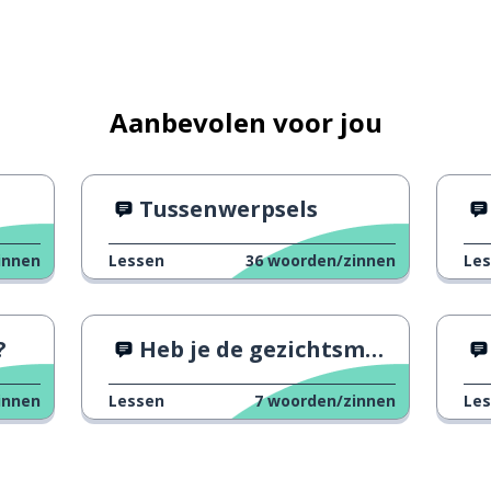
gens
Aanbevolen voor jou
an?
Tussenwerpsels
n
innen
Lessen
36
woorden/zinnen
Le
?
Heb je de gezichtsmaskers meegenomen?
innen
Lessen
7
woorden/zinnen
Le