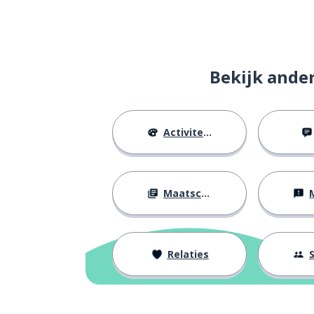
de bioscoop
el cine
oké
vale
Bekijk ande
kijken
mirar
Activiteiten
jongens en mei
chicos y chicas
daar (relatief d
ahí
Maatschappij
M
ik hou van; ik 
me encanta
het haar
el pelo
Relaties
S
kort
corto