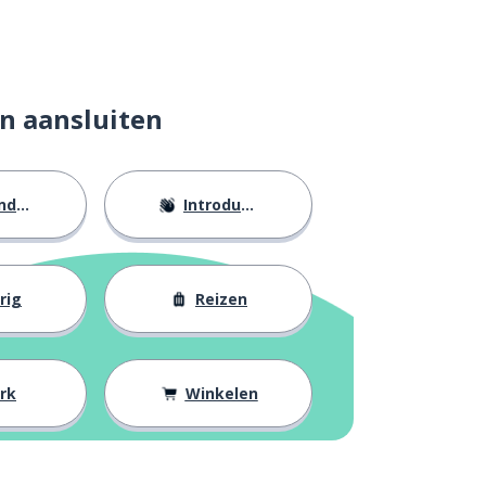
n aansluiten
eid
Introducties
rig
Reizen
rk
Winkelen