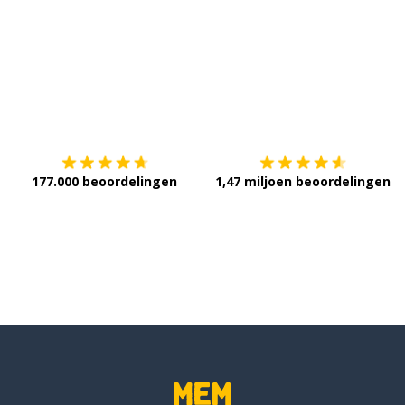
ak
mee)brengen; dragen
Download op de
App Store
V
en
177.000 beoordelingen
1,47 miljoen beoordelingen