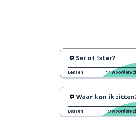
heten
llamarse
daarna; vervol
luego
wat vind je erv
¿qué te parece?
Ser of Estar?
(zichzelf) blijve
quedarse
Lessen
14
woorden/z
nakomen
quedar
met
con
Waar kan ik zitten
stop!
¡para!
Lessen
9
woorden/z
gaan
ir