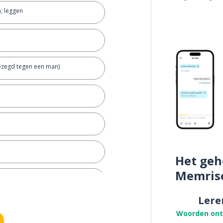
n; leggen
ezegd tegen een man)
Het geh
Memris
Lere
Woorden on