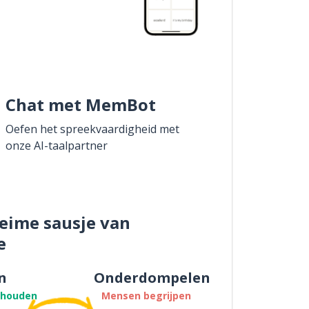
Chat met MemBot
Oefen het spreekvaardigheid met
onze AI-taalpartner
eime sausje van
e
n
Onderdompelen
thouden
Mensen begrijpen