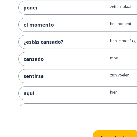
zetten; plaatse
poner
het moment
el momento
ben je moe? (g
¿estás cansado?
moe
cansado
zich voelen
sentirse
hier
aquí
vind je ...
te parece ...
lijken
parecer