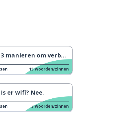
3 manieren om verbazing te tonen
ssen
15
woorden/zinnen
Is er wifi? Nee.
ssen
3
woorden/zinnen