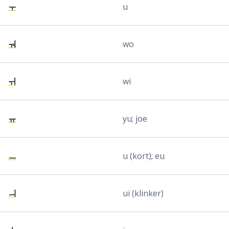
ㅜ
u
ㅝ
wo
ㅟ
wi
ㅠ
yu; joe
ㅡ
u (kort); eu
ㅢ
ui (klinker)