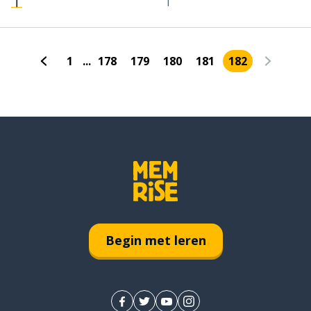
ㅣ
i
1
...
178
179
180
181
182
Begin met leren