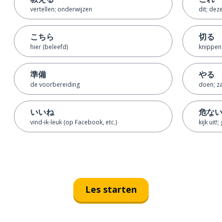
vertellen; onderwijzen
dit; dez
こちら
切る
hier (beleefd)
knippen
準備
やる
de voorbereiding
doen; z
いいね
危な
vind-ik-leuk (op Facebook, etc.)
kijk uit!
Les starten