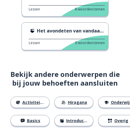
Lessen
8
woorden/zinnen
Het avondeten van vandaag is stoofpot
Lessen
9
woorden/zinnen
Bekijk andere onderwerpen die
bij jouw behoeften aansluiten
Activiteiten
Hiragana
Onderwij
Basics
Introducties
Overig