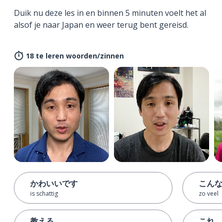
Duik nu deze les in en binnen 5 minuten voelt het al
alsof je naar Japan en weer terug bent gereisd.
18 te leren woorden/zinnen
かわいいです
こん
is schattig
zo veel
教える
これ