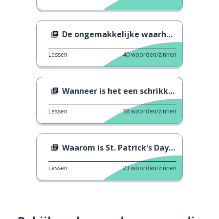
De ongemakkelijke waarheid van "IWD"
Lessen
40
woorden/zinnen
Wanneer is het een schrikkeljaar?
Lessen
38
woorden/zinnen
Waarom is St. Patrick's Day groen?
Lessen
23
woorden/zinnen