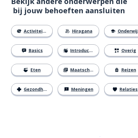
Bekijk andere onderwerpen die
bij jouw behoeften aansluiten
Activiteiten
Hiragana
Onderwij
Basics
Introducties
Overig
Eten
Maatschappij
Reizen
Gezondheid
Meningen
Relaties
Download op de