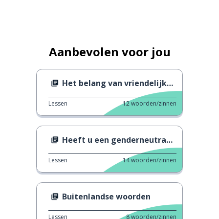
Aanbevolen voor jou
Het belang van vriendelijkheid
Lessen
12
woorden/zinnen
Heeft u een genderneutraal toilet nodig?
Lessen
14
woorden/zinnen
Buitenlandse woorden
Lessen
8
woorden/zinnen