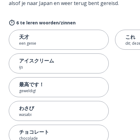
alsof je naar Japan en weer terug bent gereisd.
6 te leren woorden/zinnen
天才
これ
een genie
dit; dez
アイスクリーム
ijs
最高です！
geweldig!
わさび
wasabi
チョコレート
chocolade