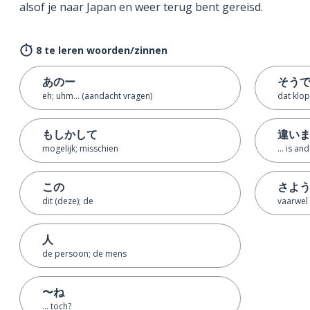
alsof je naar Japan en weer terug bent gereisd.
8 te leren woorden/zinnen
あのー
そう
eh; uhm... (aandacht vragen)
dat klop
もしかして
違い
mogelijk; misschien
... is an
この
さよ
dit (deze); de
vaarwel
人
de persoon; de mens
〜ね
... toch?