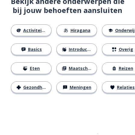
Bekijk andere onderwerpen die
bij jouw behoeften aansluiten
Activiteiten
Hiragana
Onderwij
Basics
Introducties
Overig
Eten
Maatschappij
Reizen
Gezondheid
Meningen
Relaties
Download op de