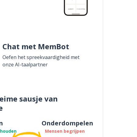
Chat met MemBot
Oefen het spreekvaardigheid met
onze AI-taalpartner
eime sausje van
e
n
Onderdompelen
thouden
Mensen begrijpen