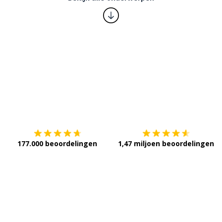
Download op de
App Store
V
177.000 beoordelingen
1,47 miljoen beoordelingen