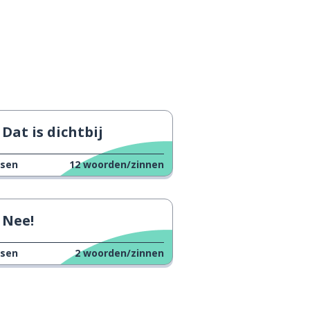
Dat is dichtbij
ssen
12
woorden/zinnen
Nee!
ssen
2
woorden/zinnen