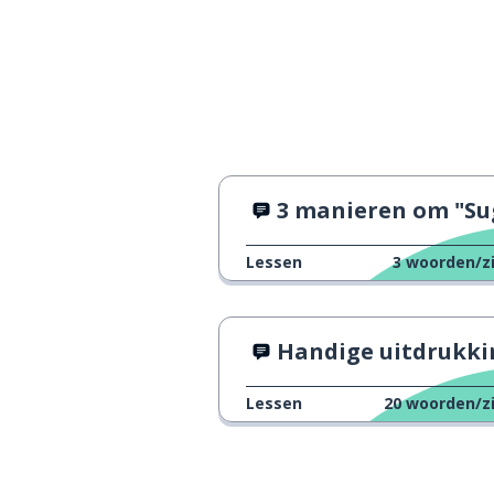
3 manieren om "Sugoi" te zegg
Lessen
3
woorden/z
Handige uitdrukkingen over pijn om te wet
Lessen
20
woorden/z