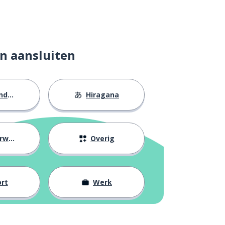
n aansluiten
eid
Hiragana
ijs
Overig
rt
Werk