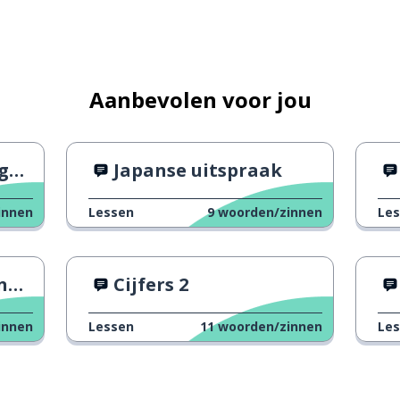
Aanbevolen voor jou
en
Japanse uitspraak
innen
Lessen
9
woorden/zinnen
Le
en
Cijfers 2
innen
Lessen
11
woorden/zinnen
Le