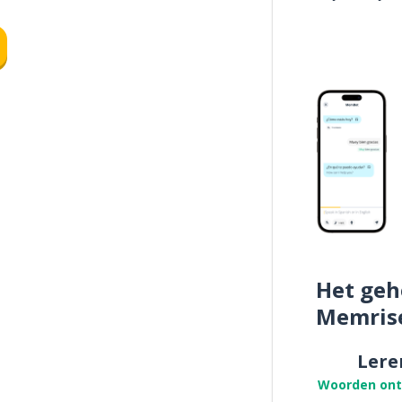
Het geh
Memris
Lere
Woorden on