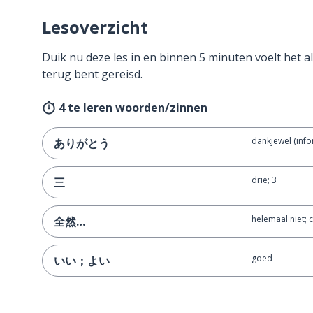
Lesoverzicht
Duik nu deze les in en binnen 5 minuten voelt het al
terug bent gereisd.
4 te leren woorden/zinnen
dankjewel (info
ありがとう
drie; 3
三
helemaal niet;
全然…
goed
いい；よい