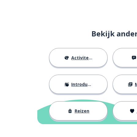
Bekijk ande
Activiteiten
Introducties
M
Reizen