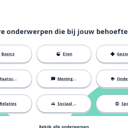
re onderwerpen die bij jouw behoefte
Basics
Eten
Gezondh
aatschappij
Meningen
Onderw
Relaties
Sociaal leven
Spo
Bekijk alle onderwerpen