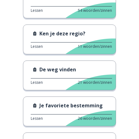
Lessen
54
woorden/zinnen
Ken je deze regio?
Lessen
11
woorden/zinnen
De weg vinden
Lessen
21
woorden/zinnen
Je favoriete bestemming
Lessen
26
woorden/zinnen