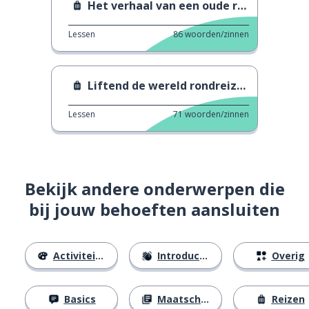
Het verhaal van een oude reiziger
Lessen
86
woorden/zinnen
Liftend de wereld rondreizen
Lessen
71
woorden/zinnen
Bekijk andere onderwerpen die
bij jouw behoeften aansluiten
Activiteiten
Introducties
Overig
Basics
Maatschappij
Reizen