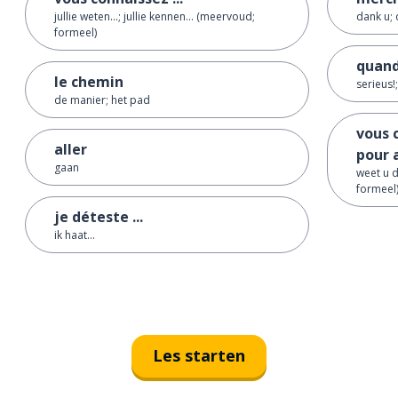
jullie weten...; jullie kennen... (meervoud;
dank u; 
formeel)
quan
le chemin
serieus!
de manier; het pad
vous 
aller
pour 
gaan
weet u 
formeel
je déteste ...
ik haat...
Les starten