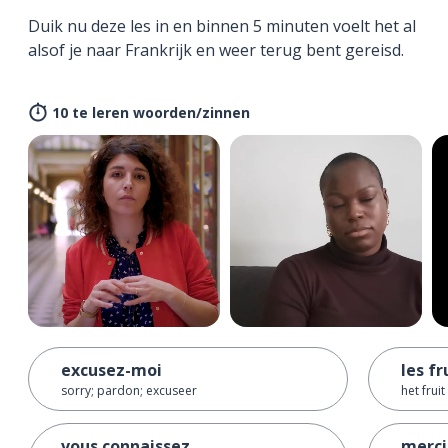
Duik nu deze les in en binnen 5 minuten voelt het al
alsof je naar Frankrijk en weer terug bent gereisd.
10 te leren woorden/zinnen
excusez-moi
les fr
sorry; pardon; excuseer
het fruit
vous connaissez ...
merci