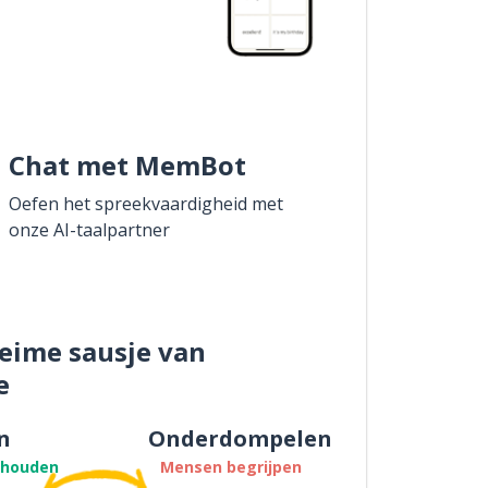
Chat met MemBot
Oefen het spreekvaardigheid met
onze AI-taalpartner
eime sausje van
e
n
Onderdompelen
thouden
Mensen begrijpen