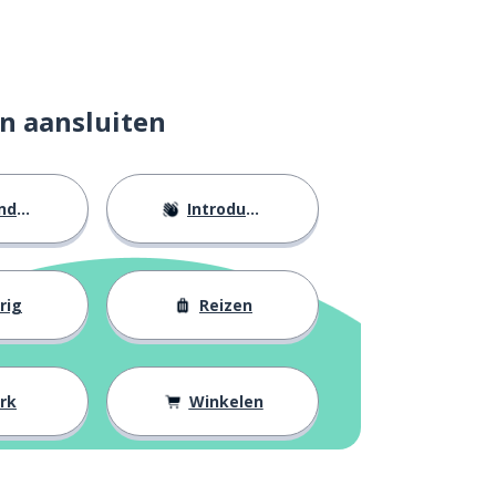
n aansluiten
eid
Introducties
rig
Reizen
rk
Winkelen