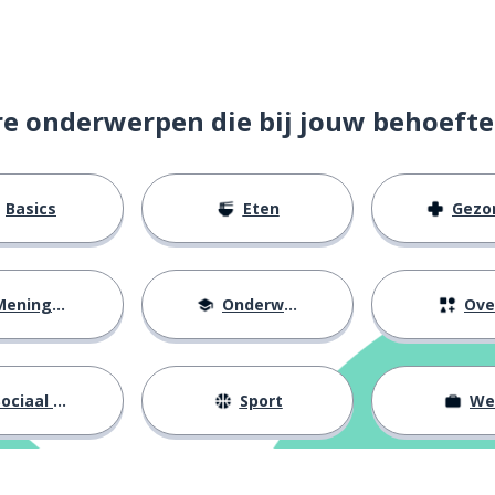
re onderwerpen die bij jouw behoefte
Basics
Eten
Gezondh
eningen
Onderwijs
Ove
ociaal leven
Sport
We