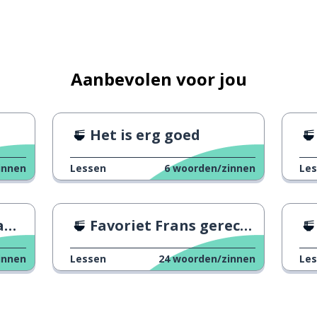
Aanbevolen voor jou
Het is erg goed
innen
Lessen
6
woorden/zinnen
Le
n
Favoriet Frans gerecht
innen
Lessen
24
woorden/zinnen
Le