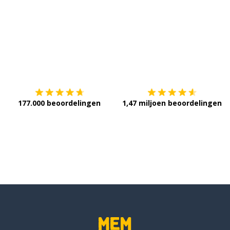
Download op de
App Store
V
177.000 beoordelingen
1,47 miljoen beoordelingen