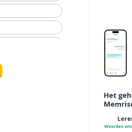
Het geh
Memris
Lere
Woorden on