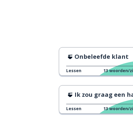
Onbeleefde klant
Lessen
13
woorden/z
Ik zou graag een hamburger wille
Lessen
13
woorden/z