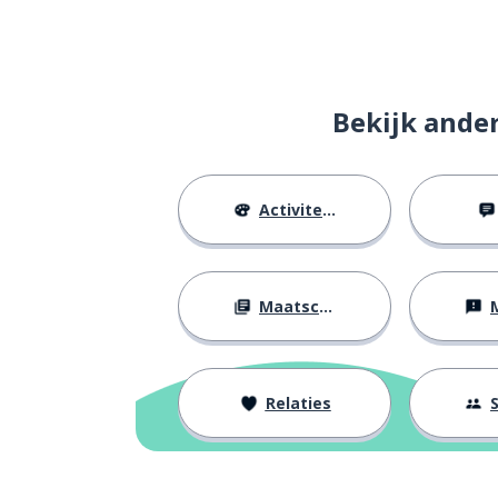
Bekijk ande
Activiteiten
Maatschappij
M
Relaties
S