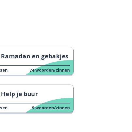
Ramadan en gebakjes
ssen
74
woorden/zinnen
Help je buur
ssen
9
woorden/zinnen