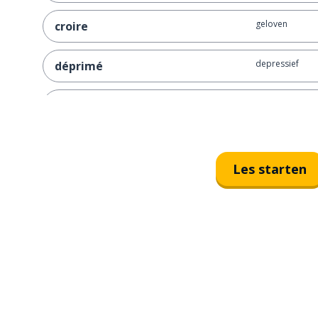
geloven
croire
depressief
déprimé
de groente
les légumes
Les starten