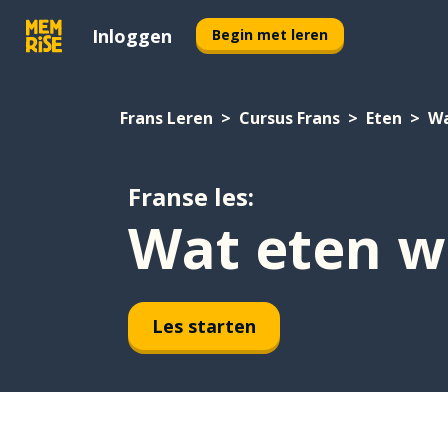
Inloggen
Begin met leren
Frans Leren
Cursus Frans
Eten
Wa
Franse les:
Wat eten w
Les starten