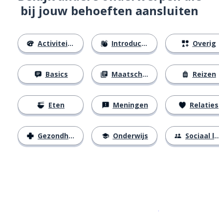
bij jouw behoeften aansluiten
Activiteiten
Introducties
Overig
Basics
Maatschappij
Reizen
Eten
Meningen
Relaties
Gezondheid
Onderwijs
Sociaal leven
Download op de