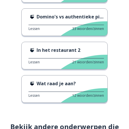
Domino's vs authentieke pizza's
Lessen
33
woorden/zinnen
In het restaurant 2
Lessen
21
woorden/zinnen
Wat raad je aan?
Lessen
12
woorden/zinnen
Bekijk andere onderwerpen die