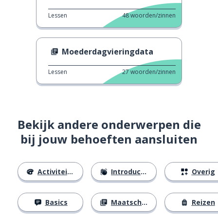
Lessen
48
woorden/zinnen
Moederdagvieringdata
Lessen
27
woorden/zinnen
Bekijk andere onderwerpen die
bij jouw behoeften aansluiten
Activiteiten
Introducties
Overig
Basics
Maatschappij
Reizen