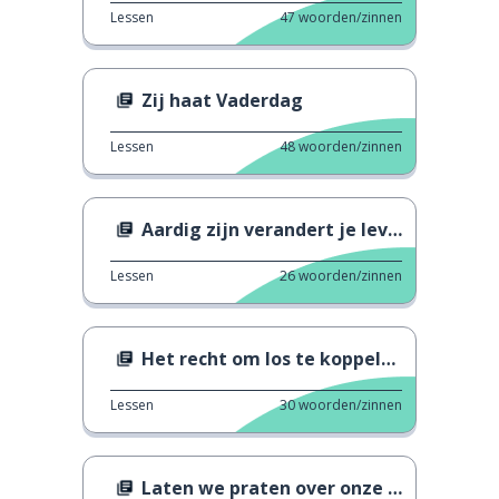
Lessen
47
woorden/zinnen
Zij haat Vaderdag
Lessen
48
woorden/zinnen
Aardig zijn verandert je leven
Lessen
26
woorden/zinnen
Het recht om los te koppelen
Lessen
30
woorden/zinnen
Laten we praten over onze vader