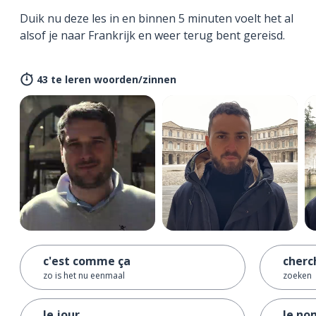
Duik nu deze les in en binnen 5 minuten voelt het al
alsof je naar Frankrijk en weer terug bent gereisd.
43 te leren woorden/zinnen
c'est comme ça
cherc
zo is het nu eenmaal
zoeken
le jour
le no