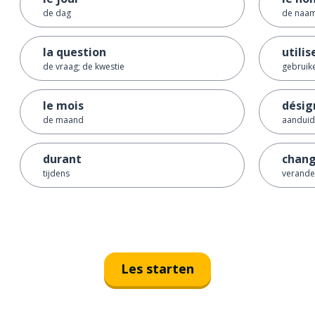
de dag
de naa
la question
utilis
de vraag; de kwestie
gebruik
le mois
désig
de maand
aandui
durant
chan
tijdens
verande
Les starten