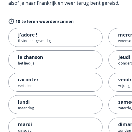
alsof je naar Frankrijk en weer terug bent gereisd.
10 te leren woorden/zinnen
j'adore !
mercr
ik vind het geweldig!
woensd
la chanson
jeudi
het lied(je)
donder
raconter
vendr
vertellen
vrijdag
lundi
same
maandag
zaterda
mardi
dima
dinsdag
zondag