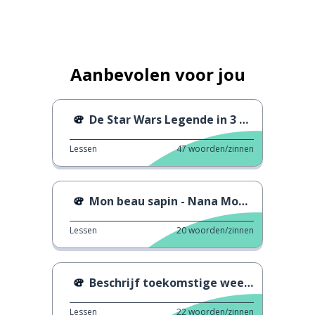
Aanbevolen voor jou
De Star Wars Legende in 3 minuten
Lessen
47
woorden/zinnen
Mon beau sapin - Nana Mouskouri
Lessen
20
woorden/zinnen
Beschrijf toekomstige weekendplannen
Lessen
22
woorden/zinnen