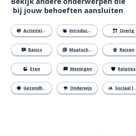
Bekijk andere onderwerpen die
bij jouw behoeften aansluiten
Activiteiten
Introducties
Overig
Basics
Maatschappij
Reizen
Eten
Meningen
Relaties
Gezondheid
Onderwijs
Sociaal leven
Download op de