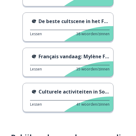
De beste cultscene in het Frans
Lessen
38
woorden/zinnen
Français vandaag: Mylène Farmer
Lessen
35
woorden/zinnen
Culturele activiteiten in Sorbonne
Lessen
41
woorden/zinnen