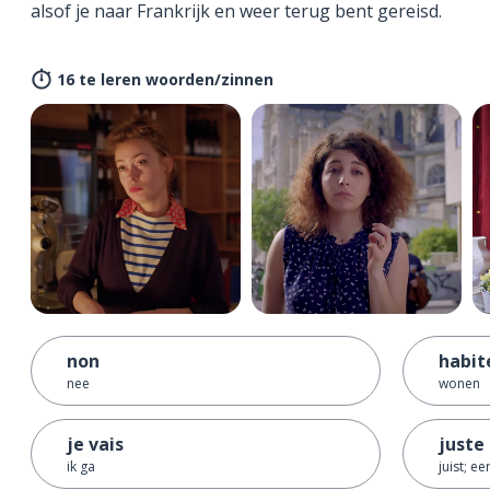
alsof je naar Frankrijk en weer terug bent gereisd.
16 te leren woorden/zinnen
non
habit
nee
wonen
je vais
juste
ik ga
juist; eer