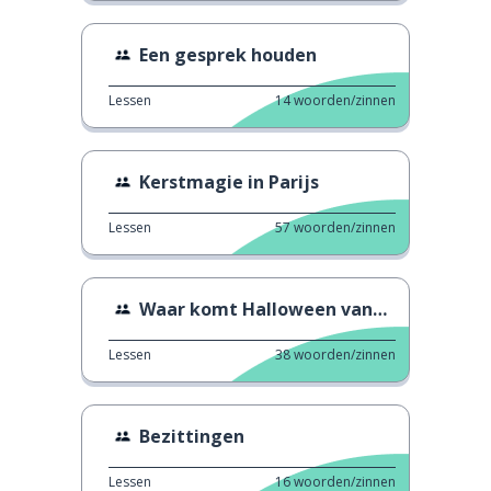
Een gesprek houden
Lessen
14
woorden/zinnen
Kerstmagie in Parijs
Lessen
57
woorden/zinnen
Waar komt Halloween vandaan?
Lessen
38
woorden/zinnen
Bezittingen
Lessen
16
woorden/zinnen