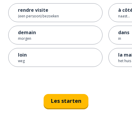
rendre visite
à côté
(een persoon) bezoeken
naast...
demain
dans
morgen
in
loin
la ma
weg
het huis
Les starten