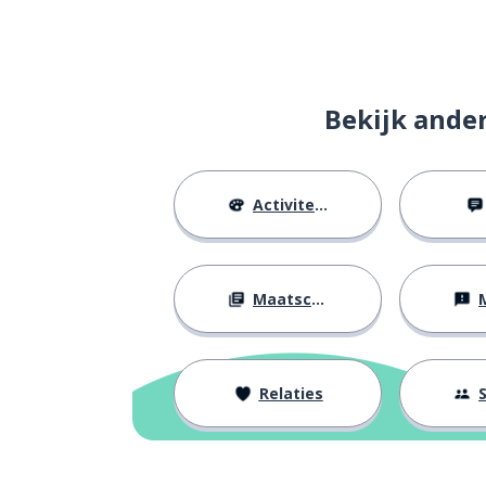
Bekijk ande
Activiteiten
Maatschappij
M
Relaties
S