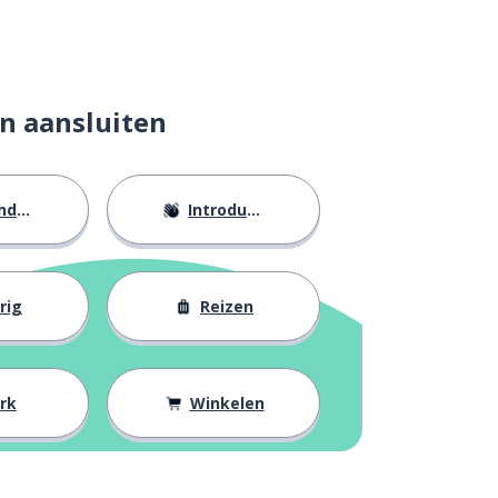
n aansluiten
eid
Introducties
rig
Reizen
rk
Winkelen