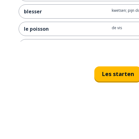
kwetsen; pijn 
blesser
de vis
le poisson
uiteindelijk; ten
finalement
vergeten
oublier
Les starten
rechtvaardigen
justifier
uitgaan
sortir
het ding
la chose
het hoofd
la tête