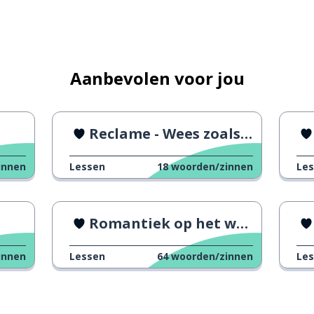
e
Aanbevolen voor jou
tsen
Reclame - Wees zoals je bent
innen
Lessen
18
woorden/zinnen
Le
 druk om
Romantiek op het werk in Frankrijk
innen
Lessen
64
woorden/zinnen
Le