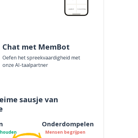
Chat met MemBot
Oefen het spreekvaardigheid met
onze AI-taalpartner
eime sausje van
e
n
Onderdompelen
thouden
Mensen begrijpen