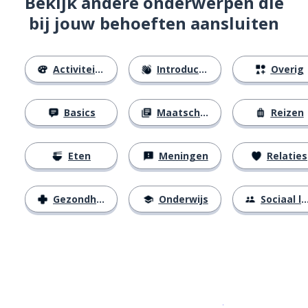
Bekijk andere onderwerpen die
bij jouw behoeften aansluiten
Activiteiten
Introducties
Overig
Basics
Maatschappij
Reizen
Eten
Meningen
Relaties
Gezondheid
Onderwijs
Sociaal leven
Download op de