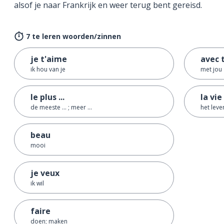
alsof je naar Frankrijk en weer terug bent gereisd.
7 te leren woorden/zinnen
je t'aime
avec 
ik hou van je
met jou
le plus ...
la vie
de meeste ... ; meer ...
het leve
beau
mooi
je veux
ik wil
faire
doen; maken