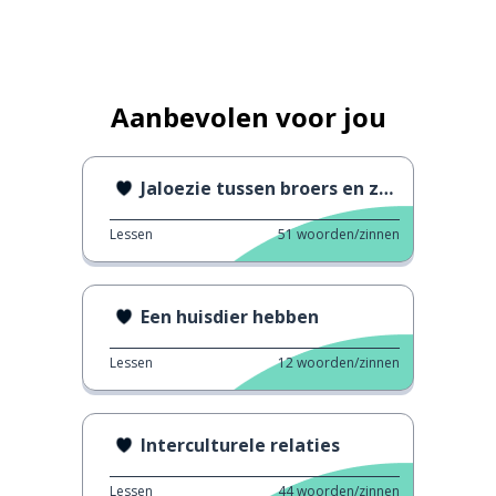
Aanbevolen voor jou
Jaloezie tussen broers en zussen
Lessen
51
woorden/zinnen
Een huisdier hebben
Lessen
12
woorden/zinnen
Interculturele relaties
Lessen
44
woorden/zinnen