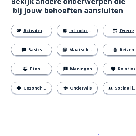
Bekijk andere onderwerpen die
bij jouw behoeften aansluiten
Activiteiten
Introducties
Overig
Basics
Maatschappij
Reizen
Eten
Meningen
Relaties
Gezondheid
Onderwijs
Sociaal leven
Download op de