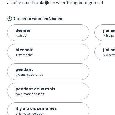
alsof je naar Frankrijk en weer terug bent gereisd.
7 te leren woorden/zinnen
dernier
j'ai a
laatst(e)
ik hielp
hier soir
j'ai 
gisternacht
ik wacht
pendant
tijdens; gedurende
pendant deux mois
twee maanden lang
il y a trois semaines
drie weken geleden