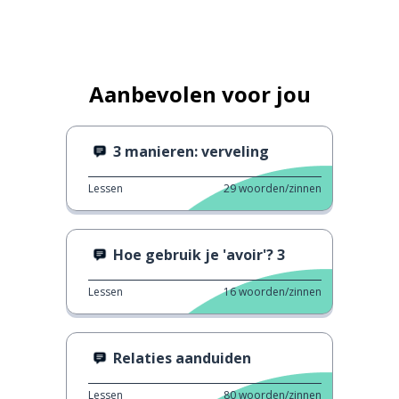
Aanbevolen voor jou
3 manieren: verveling
Lessen
29
woorden/zinnen
Hoe gebruik je 'avoir'? 3
Lessen
16
woorden/zinnen
Relaties aanduiden
Lessen
80
woorden/zinnen