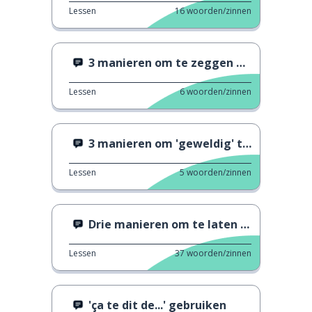
Lessen
16
woorden/zinnen
3 manieren om te zeggen dat het pijn doet
Lessen
6
woorden/zinnen
3 manieren om 'geweldig' te zeggen 2
Lessen
5
woorden/zinnen
Drie manieren om te laten zien dat je verrast bent
Lessen
37
woorden/zinnen
'ça te dit de...' gebruiken