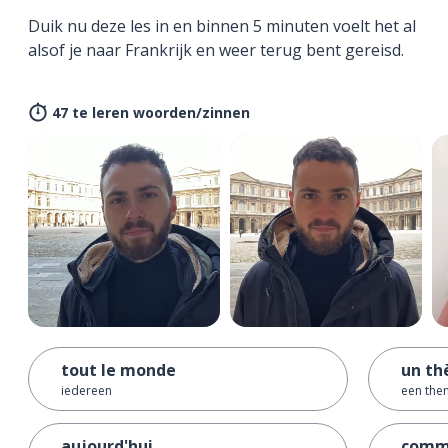
Duik nu deze les in en binnen 5 minuten voelt het al
alsof je naar Frankrijk en weer terug bent gereisd.
47 te leren woorden/zinnen
tout le monde
un t
iedereen
een the
aujourd'hui
comm