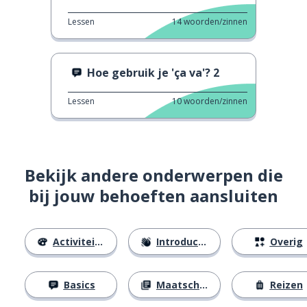
Lessen
14
woorden/zinnen
Hoe gebruik je 'ça va'? 2
Lessen
10
woorden/zinnen
Bekijk andere onderwerpen die
bij jouw behoeften aansluiten
Activiteiten
Introducties
Overig
Basics
Maatschappij
Reizen