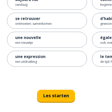
vandaag
beginnen
se retrouver
d'hab
ontmoeten; samenkomen
gewoonl
une nouvelle
égal
een nieuwtje
ook; ev
une expression
le te
een uitdrukking
de tijd;
Les starten