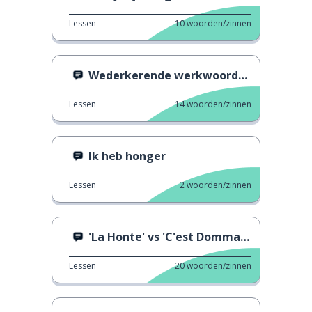
Lessen
10
woorden/zinnen
Wederkerende werkwoorden
Lessen
14
woorden/zinnen
Ik heb honger
Lessen
2
woorden/zinnen
'La Honte' vs 'C'est Dommage' 2
Lessen
20
woorden/zinnen