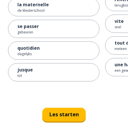
la maternelle
terugko
de kleuterschool
vite
se passer
snel
gebeuren
tout 
quotidien
meteen
dagelijks
une h
jusque
een ge
tot
Les starten