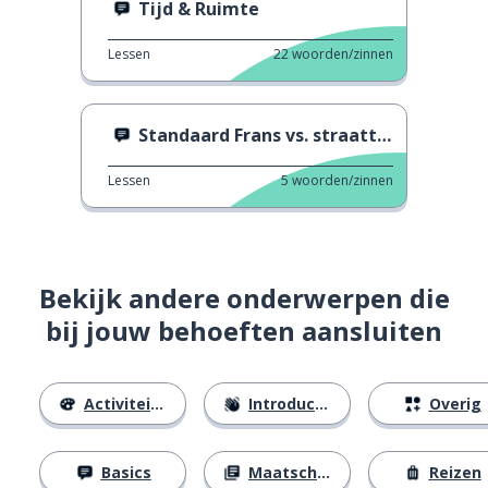
Tijd & Ruimte
Lessen
22
woorden/zinnen
Standaard Frans vs. straattaal 1
Lessen
5
woorden/zinnen
Bekijk andere onderwerpen die
bij jouw behoeften aansluiten
Activiteiten
Introducties
Overig
Basics
Maatschappij
Reizen