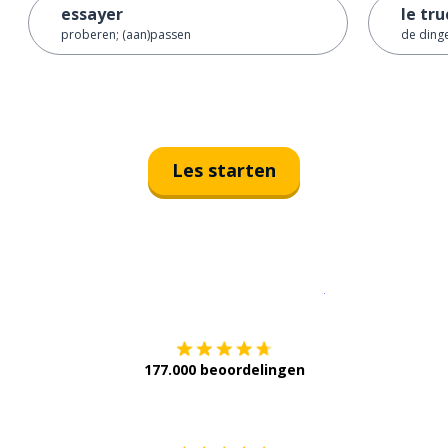
essayer
le tru
proberen; (aan)passen
de ding
Les starten
Download op de
177.000 beoordelingen
Verkrijg het op