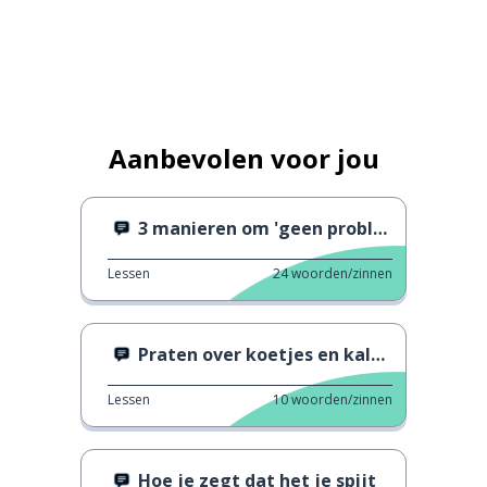
Aanbevolen voor jou
3 manieren om 'geen probleem' te zeggen 2
Lessen
24
woorden/zinnen
Praten over koetjes en kalfjes
Lessen
10
woorden/zinnen
Hoe je zegt dat het je spijt