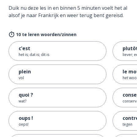
Duik nu deze les in en binnen 5 minuten voelt het al
alsof je naar Frankrijk en weer terug bent gereisd.
10 te leren woorden/zinnen
c'est
plutô
het is; dat is; dit is
liever; 
plein
le mo
vol
het woo
quoi ?
conse
wat?
conserva
oups !
contr
oeps!
tegen