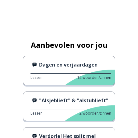
Aanbevolen voor jou
Dagen en verjaardagen
Lessen
12
woorden/zinnen
"Alsjeblieft" & "alstublieft"
Lessen
2
woorden/zinnen
Verdorie! Het spijt me!