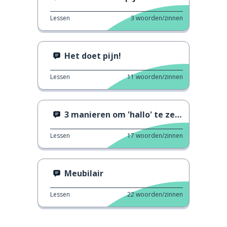
Lessen
3
woorden/zinnen
Het doet pijn!
Lessen
11
woorden/zinnen
3 manieren om 'hallo' te zeggen 2
Lessen
17
woorden/zinnen
Meubilair
Lessen
22
woorden/zinnen