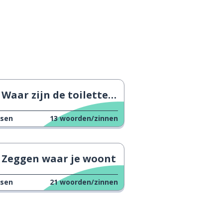
Waar zijn de toiletten?
ssen
13
woorden/zinnen
Zeggen waar je woont
ssen
21
woorden/zinnen