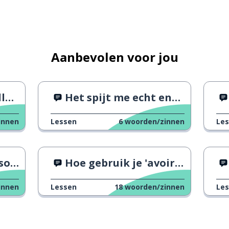
Aanbevolen voor jou
en
Het spijt me echt enorm
innen
Lessen
6
woorden/zinnen
Le
gen
Hoe gebruik je 'avoir'? 1
innen
Lessen
18
woorden/zinnen
Le