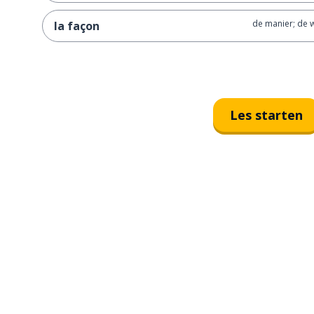
de manier; de w
la façon
Les starten