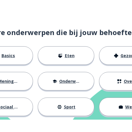
re onderwerpen die bij jouw behoefte
Basics
Eten
Gezondh
eningen
Onderwijs
Ove
ociaal leven
Sport
We