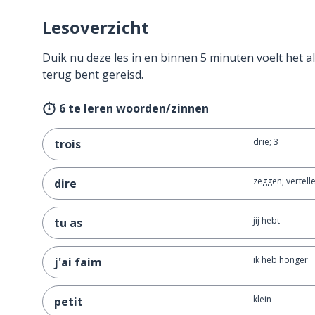
Lesoverzicht
Duik nu deze les in en binnen 5 minuten voelt het al
terug bent gereisd.
6 te leren woorden/zinnen
drie; 3
trois
zeggen; vertell
dire
jij hebt
tu as
ik heb honger
j'ai faim
klein
petit