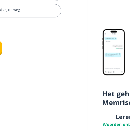
ijze; de weg
Het geh
Memris
Lere
Woorden on