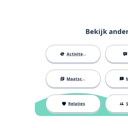
Bekijk ande
Activiteiten
Maatschappij
M
Relaties
S