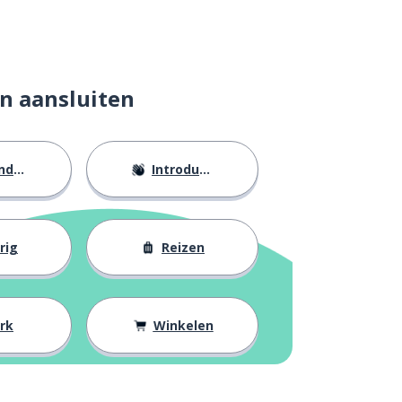
n aansluiten
eid
Introducties
rig
Reizen
rk
Winkelen