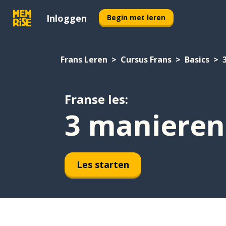
Inloggen
Begin met leren
Frans Leren
Cursus Frans
Basics
Franse les:
3 manieren
Les starten