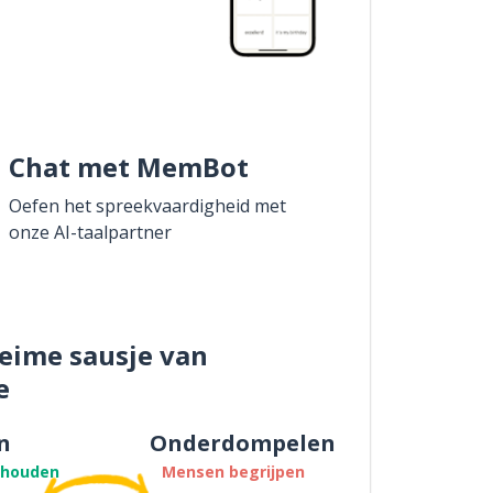
Chat met MemBot
Oefen het spreekvaardigheid met
onze AI-taalpartner
eime sausje van
e
n
Onderdompelen
thouden
Mensen begrijpen