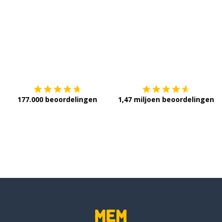
Download op de
App Store
V
177.000 beoordelingen
1,47 miljoen beoordelingen