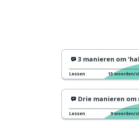
3 manieren om 'hallo' te zegg
Lessen
15
woorden/z
Drie manieren om sorry te zeg
Lessen
9
woorden/z