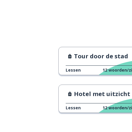
Tour door de stad
Lessen
12
woorden/z
Hotel met uitzicht
Lessen
12
woorden/z