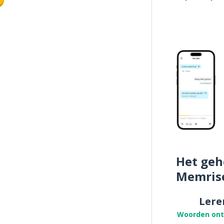
Het geh
Memris
Lere
Woorden on