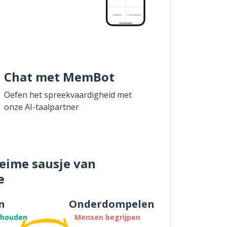
Chat met MemBot
Oefen het spreekvaardigheid met
onze AI-taalpartner
eime sausje van
e
n
Onderdompelen
thouden
Mensen begrijpen