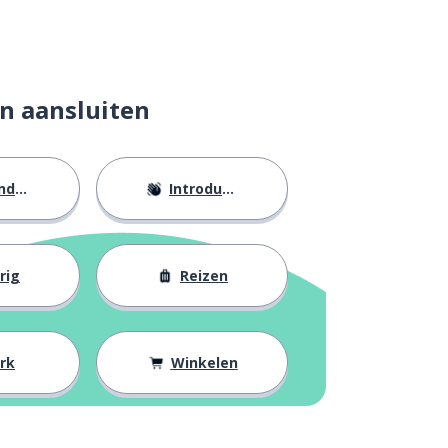
n aansluiten
eid
Introducties
rig
Reizen
rk
Winkelen