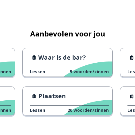
Aanbevolen voor jou
Waar is de bar?
innen
Lessen
5
woorden/zinnen
Le
Plaatsen
innen
Lessen
20
woorden/zinnen
Le