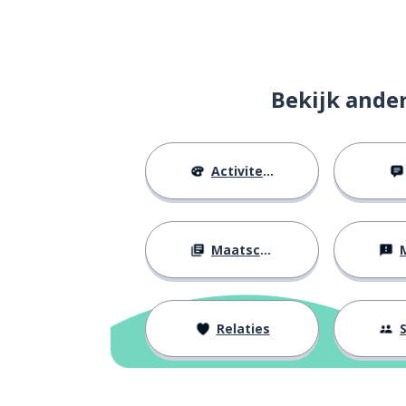
Bekijk ande
Activiteiten
Maatschappij
M
Relaties
S