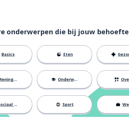
re onderwerpen die bij jouw behoefte
Basics
Eten
Gezondh
eningen
Onderwijs
Ove
ociaal leven
Sport
We