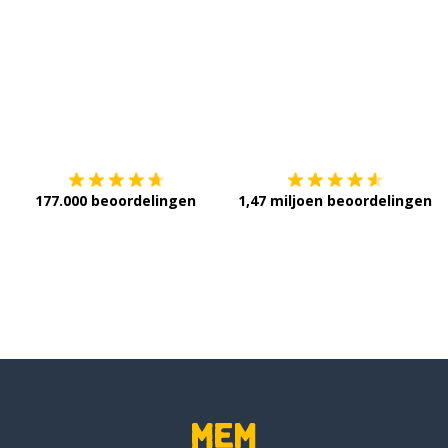
Download op de
App Store
V
177.000 beoordelingen
1,47 miljoen beoordelingen