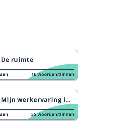
De ruimte
ssen
16
woorden/zinnen
Mijn werkervaring in Chili
ssen
55
woorden/zinnen