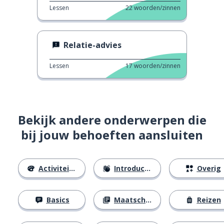
Lessen
22
woorden/zinnen
Relatie-advies
Lessen
17
woorden/zinnen
Bekijk andere onderwerpen die
bij jouw behoeften aansluiten
Activiteiten
Introducties
Overig
Basics
Maatschappij
Reizen