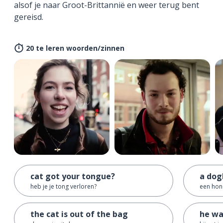
alsof je naar Groot-Brittannië en weer terug bent
gereisd.
20 te leren woorden/zinnen
cat got your tongue?
a dog
heb je je tong verloren?
een ho
the cat is out of the bag
he wa