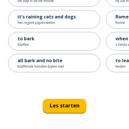
de aap is uit de mouw
hij zat 
it's raining cats and dogs
Rome
het regent pijpenstelen
Rome
to bark
when 
blaffen
s lands w
all bark and no bite
to le
blaffende honden bijten niet
leiden
Les starten