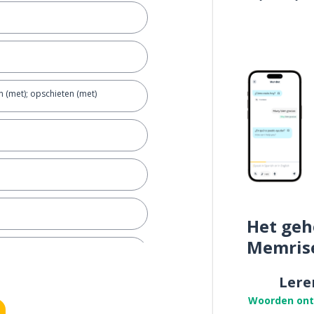
 (met); opschieten (met)
Het geh
Memris
Lere
Woorden on