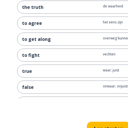
de waarheid
the truth
het eens zijn
to agree
overweg kunnen
to get along
vechten
to fight
waar; juist
true
onwaar; onjuist
false
eerlijk
fair
oneerlijk
unfair