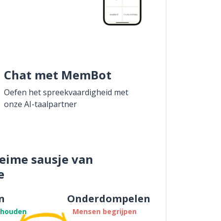
Chat met MemBot
Oefen het spreekvaardigheid met
onze AI-taalpartner
eime sausje van
e
n
Onderdompelen
thouden
Mensen begrijpen