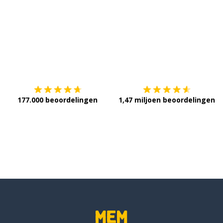
Download op de
App Store
V
177.000 beoordelingen
1,47 miljoen beoordelingen