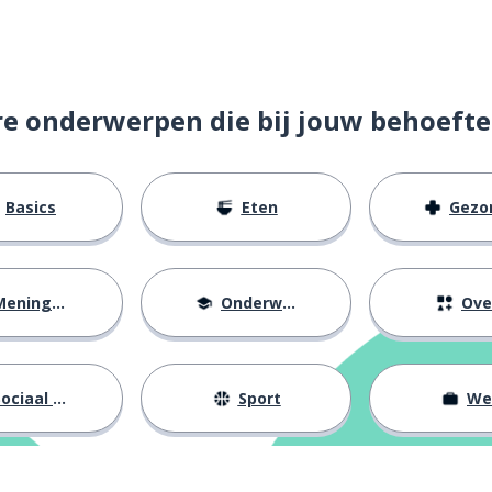
re onderwerpen die bij jouw behoefte
Basics
Eten
Gezondh
eningen
Onderwijs
Ove
ociaal leven
Sport
We