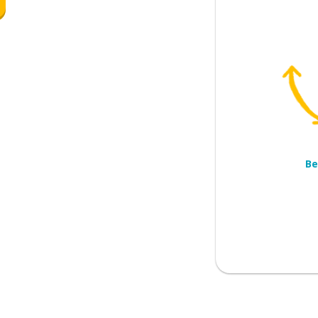
 met elkaar overweg
tegen me
 eens
Be
met je eens
it naar me
 me