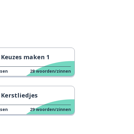
Keuzes maken 1
ssen
28
woorden/zinnen
Kerstliedjes
ssen
29
woorden/zinnen