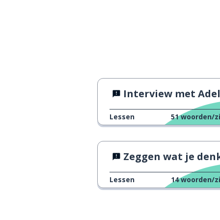
dit is zo oneerli
this is so unfair
dit is slechts 
this is just a silly argument
vooruit; oké, da
fair enough
Interview met Ade
Lessen
51
woorden/z
Zeggen wat je denk
Lessen
14
woorden/z