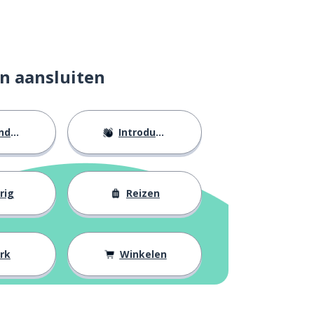
n aansluiten
eid
Introducties
rig
Reizen
rk
Winkelen