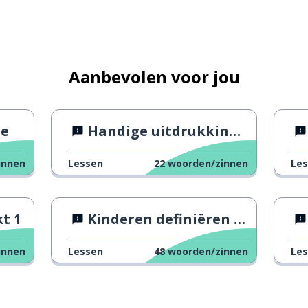
jk
een domme ruzie
Aanbevolen voor jou
t is zo
le
Handige uitdrukkingen 6
innen
Lessen
22
woorden/zinnen
Le
t 1
Kinderen definiëren woorden
innen
Lessen
48
woorden/zinnen
Le