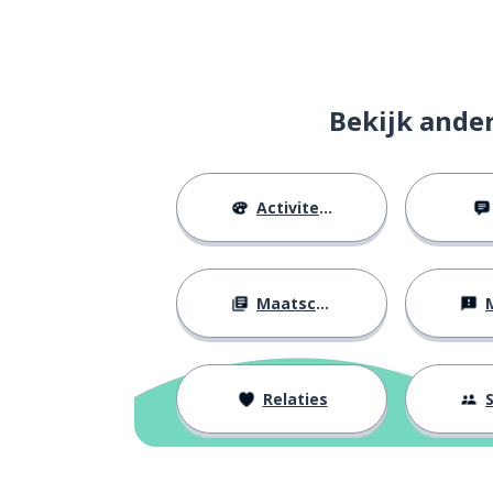
Bekijk ande
Activiteiten
Maatschappij
M
Relaties
S