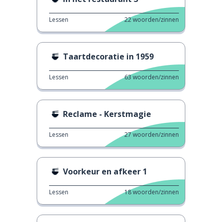
Lessen
22
woorden/zinnen
Taartdecoratie in 1959
Lessen
63
woorden/zinnen
Reclame - Kerstmagie
Lessen
27
woorden/zinnen
Voorkeur en afkeer 1
Lessen
18
woorden/zinnen