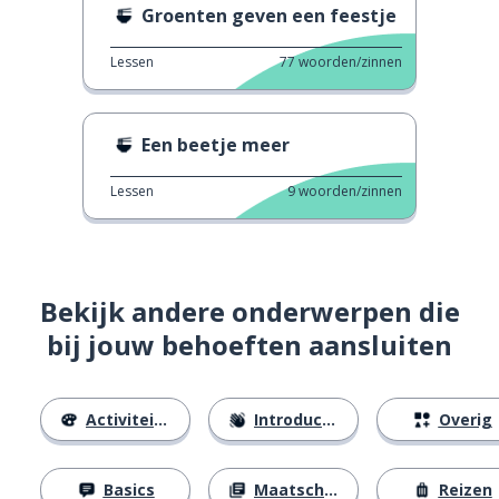
Groenten geven een feestje
Lessen
77
woorden/zinnen
Een beetje meer
Lessen
9
woorden/zinnen
Bekijk andere onderwerpen die
bij jouw behoeften aansluiten
Activiteiten
Introducties
Overig
Basics
Maatschappij
Reizen