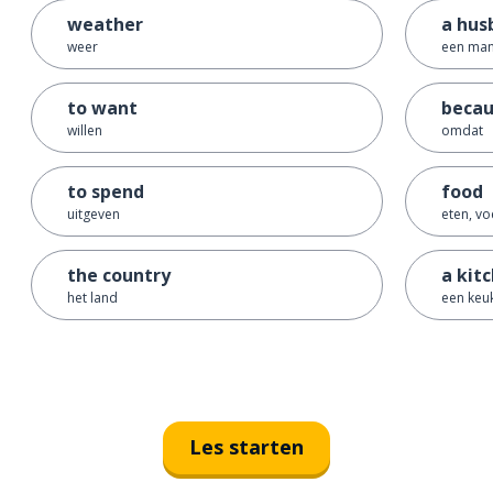
weather
a hus
weer
een man
to want
beca
willen
omdat
to spend
food
uitgeven
eten, vo
the country
a kit
het land
een keu
Les starten