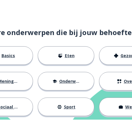
aar)
re onderwerpen die bij jouw behoefte
en
Basics
Eten
Gezondh
eningen
Onderwijs
Ove
l
ociaal leven
Sport
We