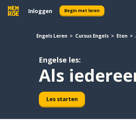
Inloggen
Begin met leren
Engels Leren
Cursus Engels
Eten
Engelse les:
Als iederee
Les starten