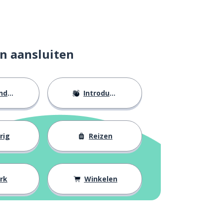
n aansluiten
eid
Introducties
rig
Reizen
rk
Winkelen