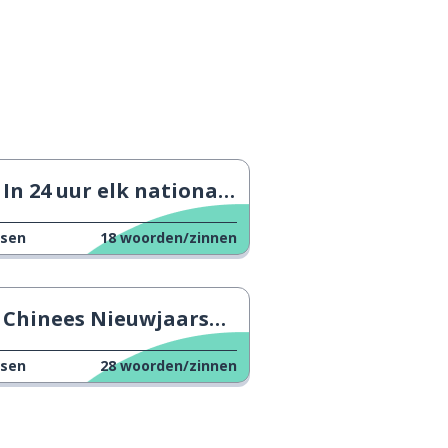
In 24 uur elk nationaal gerecht eten
ssen
18
woorden/zinnen
Chinees Nieuwjaarsmaal
ssen
28
woorden/zinnen