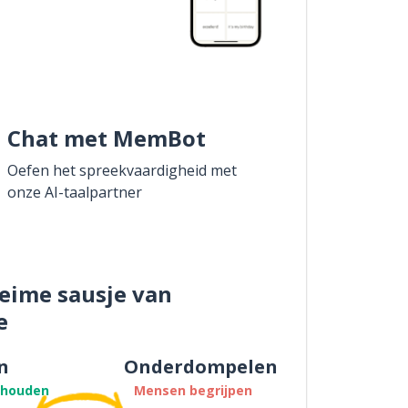
Chat met MemBot
Oefen het spreekvaardigheid met
onze AI-taalpartner
eime sausje van
e
n
Onderdompelen
thouden
Mensen begrijpen