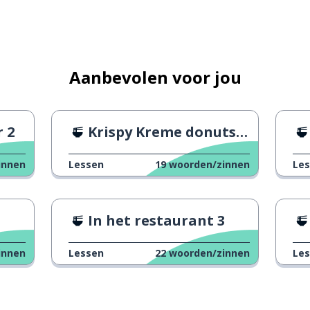
Aanbevolen voor jou
 2
Krispy Kreme donuts blind proeven
innen
Lessen
19
woorden/zinnen
Le
1
In het restaurant 3
innen
Lessen
22
woorden/zinnen
Le
n verslag