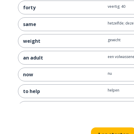
veertig; 40
forty
hetzelfde; deze
same
gewicht
weight
een volwassen
an adult
nu
now
helpen
to help
een gedachte
a thought
ervaring
experience