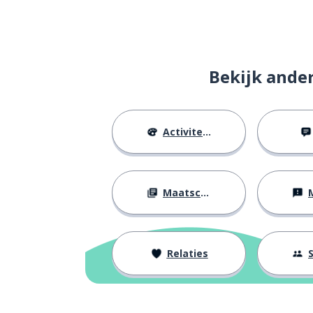
ook
also
hoeveel (ontelb
how much
Bekijk ande
verspild; dronk
wasted
Activiteiten
globaal
global
eten, voedsel
food
Maatschappij
M
groot
large
speciaal; voora
particularly
Relaties
S
hoog
high