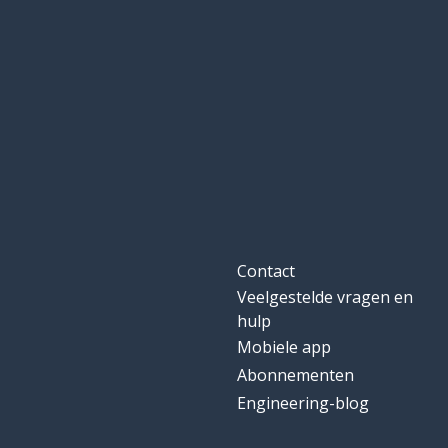
elke
every
komma (decima
point
simpel; gemakke
simple
industrie
industry
komen; meeko
to come
Contact
Veelgestelde vragen en
zwaar
heavy
hulp
Mobiele app
mileu-
environmental
Abonnementen
Engineering-blog
huid
skin