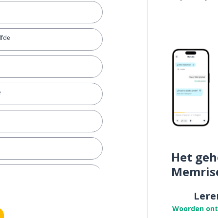
lfde
e
Het geh
Memris
Lere
Woorden on