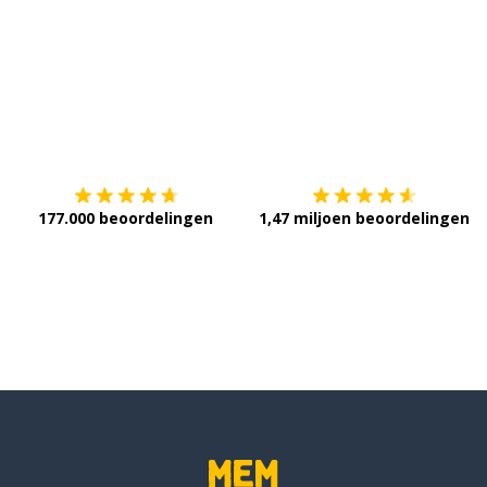
Download op de
App Store
V
177.000 beoordelingen
1,47 miljoen beoordelingen