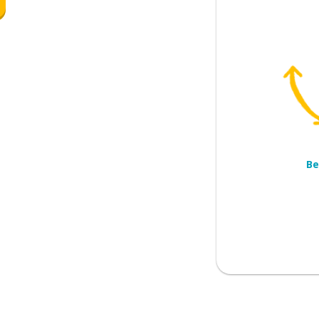
egan
Be