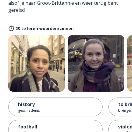
alsof je naar Groot-Brittannië en weer terug bent
gereisd.
23 te leren woorden/zinnen
history
to br
geschiedenis
brenge
football
viole