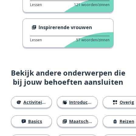
Lessen
121
woorden/zinnen
Inspirerende vrouwen
Lessen
57
woorden/zinnen
Bekijk andere onderwerpen die
bij jouw behoeften aansluiten
Activiteiten
Introducties
Overig
Basics
Maatschappij
Reizen