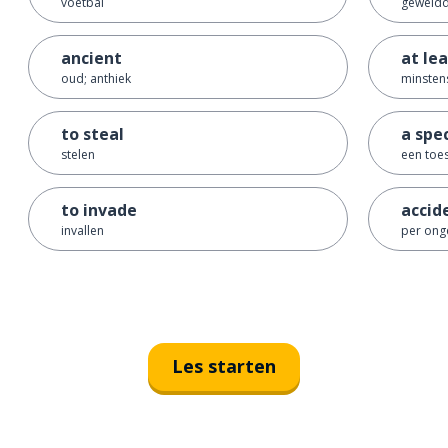
voetbal
geweld
ancient
at le
oud; anthiek
minstens
to steal
a spe
stelen
een toe
to invade
accid
invallen
per ong
Les starten