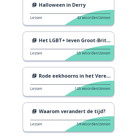
Halloween in Derry
Lessen
43
woorden/zinnen
Het LGBT+ leven Groot-Brittannië
Lessen
55
woorden/zinnen
Rode eekhoorns in het Verenigd Koninkrijk
Lessen
105
woorden/zinnen
Waarom verandert de tijd?
Lessen
59
woorden/zinnen