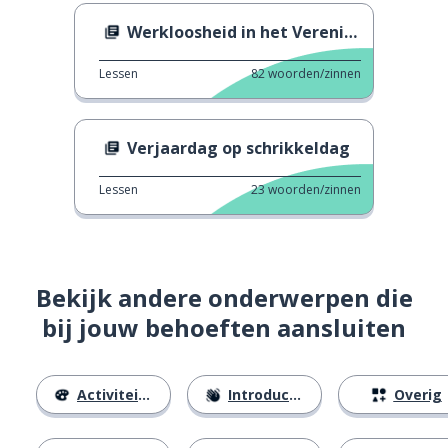
Werkloosheid in het Verenigd Koninkrijk
Lessen
82
woorden/zinnen
Verjaardag op schrikkeldag
Lessen
23
woorden/zinnen
Bekijk andere onderwerpen die
bij jouw behoeften aansluiten
Activiteiten
Introducties
Overig