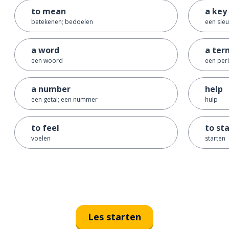
to mean
a key
betekenen; bedoelen
een sleu
a word
a ter
een woord
een per
a number
help
een getal; een nummer
hulp
to feel
to st
voelen
starten
Les starten