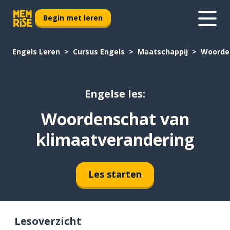
Begin met leren
Engels Leren
Cursus Engels
Maatschappij
Woorden
Engelse les:
Woordenschat van
klimaatverandering
Les starten
Lesoverzicht