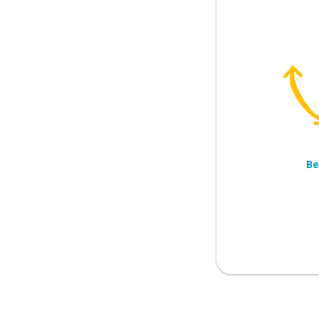
 (iets doen)
Be
worsteling
 significant