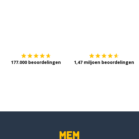
Download op de
App Store
V
177.000 beoordelingen
1,47 miljoen beoordelingen
udend
ren