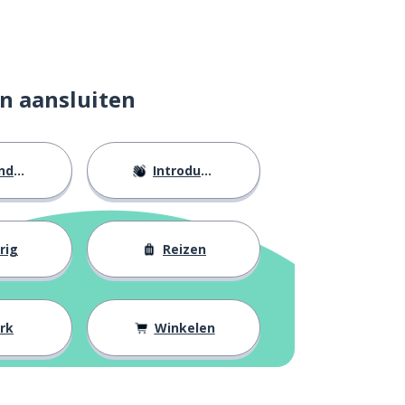
n aansluiten
eid
Introducties
rig
Reizen
rk
Winkelen