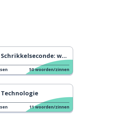
Schrikkelseconde: wat betekent het?
ssen
50
woorden/zinnen
Technologie
ssen
11
woorden/zinnen