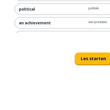
politiek
political
een prestatie
an achievement
speciaal
special
door; door hee
throughout
Les starten
geschiedenis
history
vechten
to fight
vrijheid
freedom
goed; juist
right