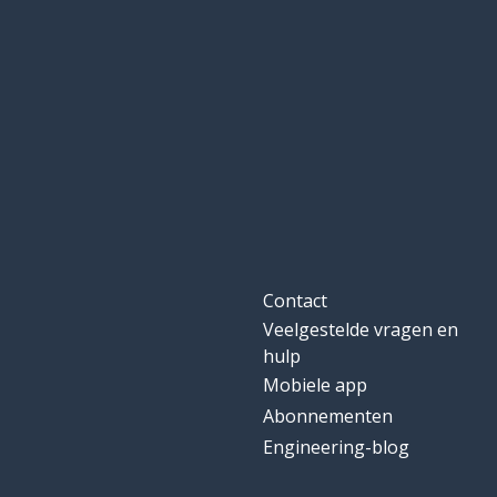
een tragedie
a tragedy
aandacht
attention
geheugen
memory
een incident
an incident
aanzienlijk; sub
substantial
Contact
Veelgestelde vragen en
plaatsvinden
to take place
hulp
Mobiele app
een politieagen
a police officer
Abonnementen
Engineering-blog
een brandweer
a firefighter