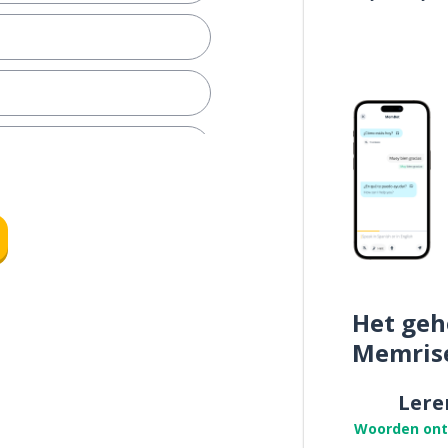
l
Het geh
Memris
Lere
Woorden on