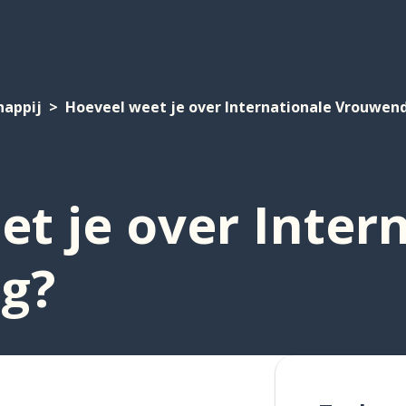
happij
Hoeveel weet je over Internationale Vrouwen
t je over Inter
g?