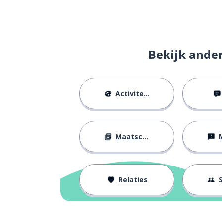
een campagne
a campaign
doorgaan; voor
to continue
Bekijk ande
observeren
to observe
Activiteiten
officieel
officially
verklaren
to declare
Maatschappij
M
herkennen; erk
to recognise
Relaties
S
inspanning; mo
effort
origineel
original