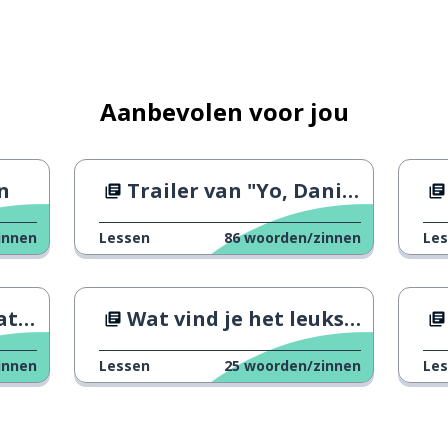
esturen
Aanbevolen voor jou
n
Trailer van "Yo, Daniel Blake"
innen
Lessen
86
woorden/zinnen
Le
esteren
Day
Wat vind je het leukst aan je vader?
innen
Lessen
25
woorden/zinnen
Le