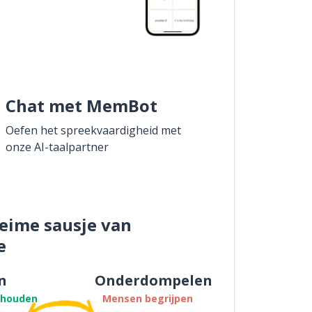
Chat met MemBot
Oefen het spreekvaardigheid met
onze AI-taalpartner
eime sausje van
e
n
Onderdompelen
thouden
Mensen begrijpen