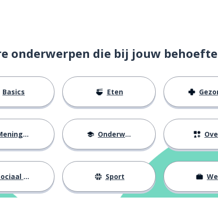
tzetten
re onderwerpen die bij jouw behoefte
Basics
Eten
Gezondh
eningen
Onderwijs
Ove
ennen
ociaal leven
Sport
We
eite