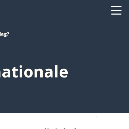
dag?
nationale