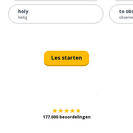
holy
to ob
heilig
observe
Les starten
Download op de
177.000 beoordelingen
Verkrijg het op