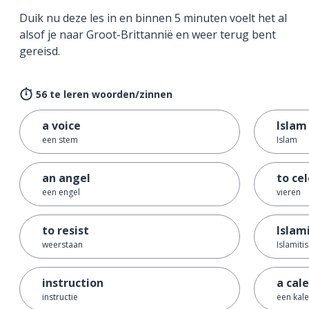
Duik nu deze les in en binnen 5 minuten voelt het al
alsof je naar Groot-Brittannië en weer terug bent
gereisd.
56 te leren woorden/zinnen
a voice
Islam
een stem
Islam
an angel
to ce
een engel
vieren
to resist
Islam
weerstaan
Islamiti
instruction
a cal
instructie
een kal