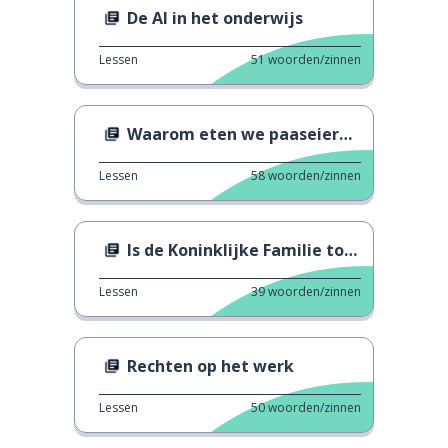
De AI in het onderwijs
Lessen
51
woorden/zinnen
Waarom eten we paaseieren?
Lessen
58
woorden/zinnen
Is de Koninklijke Familie toch niet zo Koninklijk?
Lessen
39
woorden/zinnen
Rechten op het werk
Lessen
50
woorden/zinnen