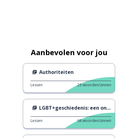
Aanbevolen voor jou
Authoriteiten
Lessen
23
woorden/zinnen
LGBT+geschiedenis: een ontroerend verhaal
Lessen
68
woorden/zinnen