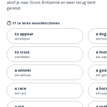
alsof je naar Groot-Brittannië en weer terug bent
gereisd.
31 te leren woorden/zinnen
to appear
a dog
verschijnen
een ho
to cross
a mo
oversteken
een aap
a winner
a goa
een winnaar
een geit
a race
a hor
een race
een paa
a pig
a sna