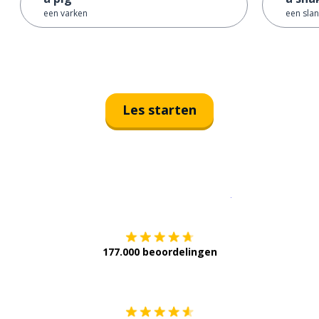
een varken
een sla
Les starten
Download op de
177.000 beoordelingen
Verkrijg het op