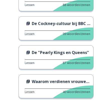
Lessen
88
woorden/zinnen
De Cockney-cultuur bij BBC News
Lessen
99
woorden/zinnen
De "Pearly Kings en Queens"
Lessen
87
woorden/zinnen
Waarom verdienen vrouwen minder dan mannen?
Lessen
40
woorden/zinnen