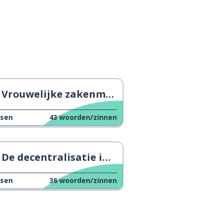
Vrouwelijke zakenmensen in het Verenigd Koninkrijk
ssen
43
woorden/zinnen
De decentralisatie in het Verenigd Koninkrijk
ssen
36
woorden/zinnen