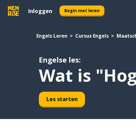
Inloggen
Begin met leren
Engels Leren
Cursus Engels
Maatsc
Engelse les:
Wat is "Ho
Les starten