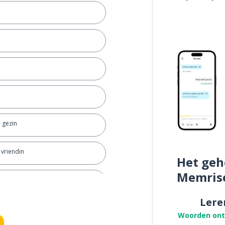
n gezin
 vriendin
Het geh
Memris
Lere
Woorden on