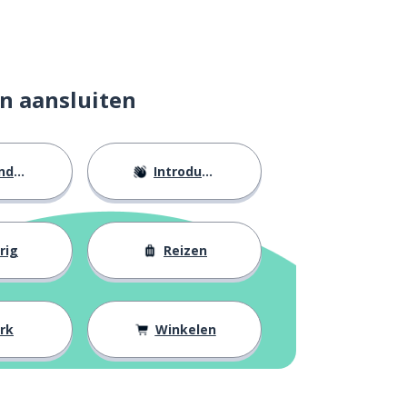
n aansluiten
eid
Introducties
rig
Reizen
rk
Winkelen