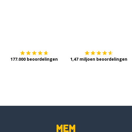
Download op de
App Store
V
177.000 beoordelingen
1,47 miljoen beoordelingen