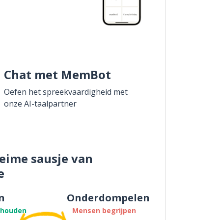
Chat met MemBot
Oefen het spreekvaardigheid met
onze AI-taalpartner
eime sausje van
e
n
Onderdompelen
thouden
Mensen begrijpen