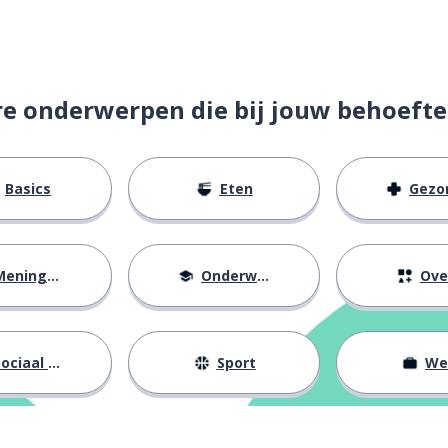
cadeau
re onderwerpen die bij jouw behoefte
Basics
Eten
Gezondh
eningen
Onderwijs
Ove
chter komen
ociaal leven
Sport
We