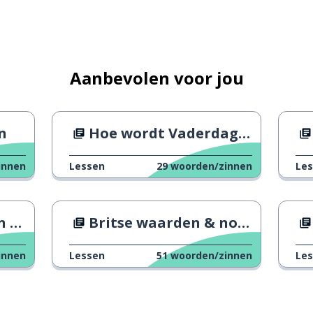
Aanbevolen voor jou
n
Hoe wordt Vaderdag over de hele wereld gevierd?
innen
Lessen
29
woorden/zinnen
Le
ren
Britse waarden & normen
innen
Lessen
51
woorden/zinnen
Le