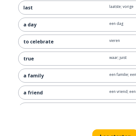
laatste; vorige
last
een dag
a day
vieren
to celebrate
waar; juist
true
een familie; ee
a family
een vriend; een
a friend
ook
also
verscheidene
various