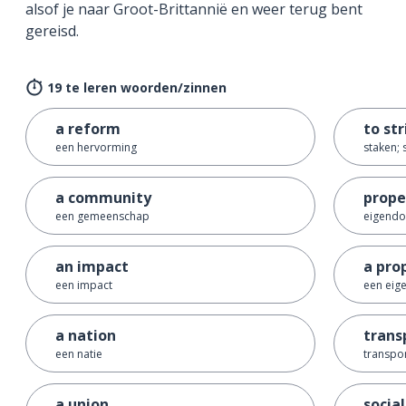
alsof je naar Groot-Brittannië en weer terug bent
gereisd.
19 te leren woorden/zinnen
a reform
to str
een hervorming
staken; 
a community
prope
een gemeenschap
eigend
an impact
a pro
een impact
een eig
a nation
trans
een natie
transpo
a union
social