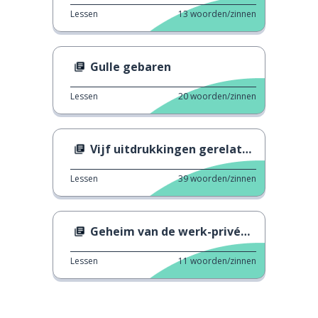
Lessen
13
woorden/zinnen
Gulle gebaren
Lessen
20
woorden/zinnen
Vijf uitdrukkingen gerelateerd aan eieren
Lessen
39
woorden/zinnen
Geheim van de werk-privébalans
Lessen
11
woorden/zinnen