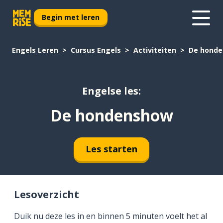
Begin met leren
Engels Leren
Cursus Engels
Activiteiten
De hond
Engelse les:
De hondenshow
Les starten
Lesoverzicht
Duik nu deze les in en binnen 5 minuten voelt het al