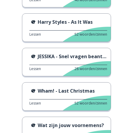
Harry Styles - As It Was
Lessen
52
woorden/zinnen
JESSIKA - Snel vragen beantwoorden
Lessen
28
woorden/zinnen
Wham! - Last Christmas
Lessen
52
woorden/zinnen
Wat zijn jouw voornemens?