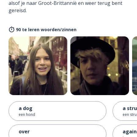
alsof je naar Groot-Brittannië en weer terug bent
gereisd.
90 te leren woorden/zinnen
a dog
a str
een hond
een stru
over
again