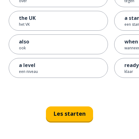
over
tegen
the UK
a sta
het VK
een sta
also
when
ook
wanneer
a level
ready
een niveau
klaar
Les starten