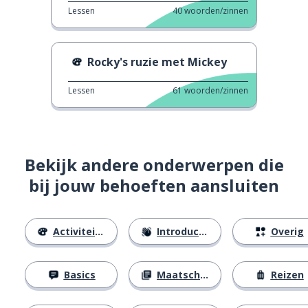
Lessen
40
woorden/zinnen
Rocky's ruzie met Mickey
Lessen
61
woorden/zinnen
Bekijk andere onderwerpen die
bij jouw behoeften aansluiten
Activiteiten
Introducties
Overig
Basics
Maatschappij
Reizen