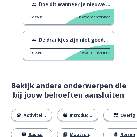
Doe dit wanneer je nieuwe mensen ontmoet
Lessen
18
woorden/zinnen
De drankjes zijn niet goedkoop
Lessen
7
woorden/zinnen
Bekijk andere onderwerpen die
bij jouw behoeften aansluiten
Activiteiten
Introducties
Overig
Basics
Maatschappij
Reizen