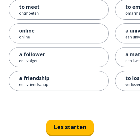
to meet
to em
ontmoeten
omarm
online
a uni
online
een univ
a follower
a mat
een volger
een kwe
a friendship
to lo
een vriendschap
verlieze
Les starten