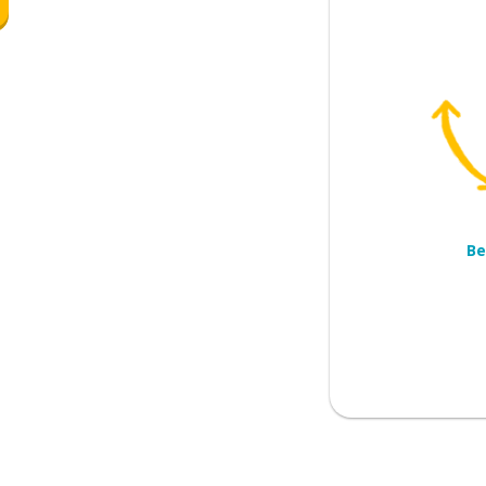
n gezin
Be