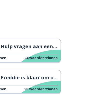
Hulp vragen aan een buurman
ssen
24
woorden/zinnen
Freddie is klaar om op te stijgen
ssen
50
woorden/zinnen