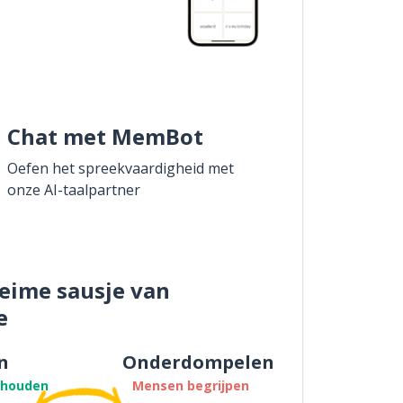
Chat met MemBot
Oefen het spreekvaardigheid met
onze AI-taalpartner
eime sausje van
e
n
Onderdompelen
thouden
Mensen begrijpen