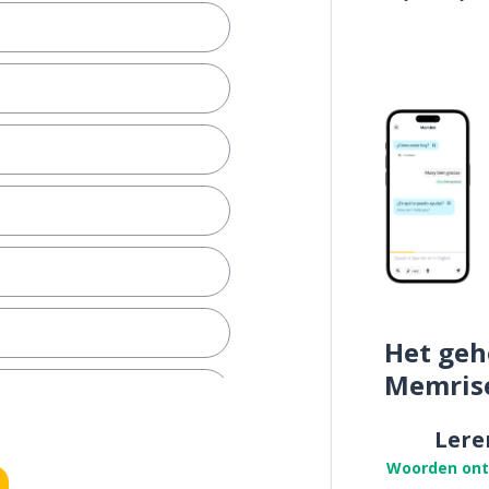
Het geh
Memris
Lere
Woorden on