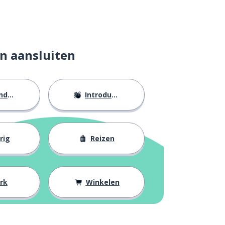
n aansluiten
eid
Introducties
rig
Reizen
rk
Winkelen