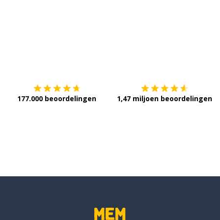
e
Download op de
App Store
V
177.000 beoordelingen
1,47 miljoen beoordelingen
 aanvankelijk