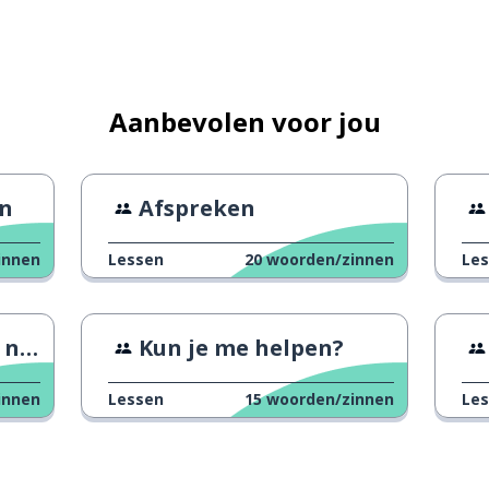
Aanbevolen voor jou
en
Afspreken
innen
Lessen
20
woorden/zinnen
Le
moet
Kun je me helpen?
innen
Lessen
15
woorden/zinnen
Le