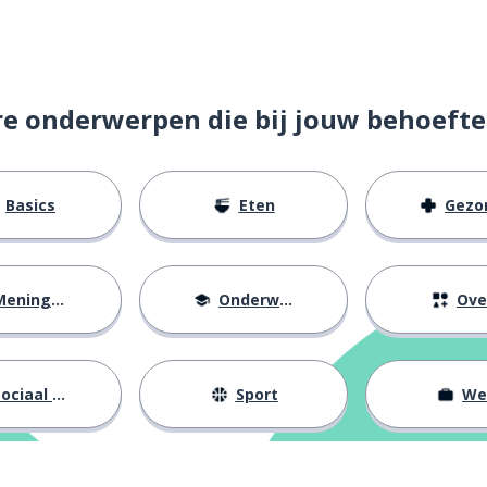
re onderwerpen die bij jouw behoefte
Basics
Eten
Gezondh
eningen
Onderwijs
Ove
ociaal leven
Sport
We