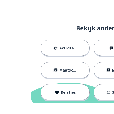
volgende
next
een dag
a day
Bekijk ande
water
water
Activiteiten
een straat
a street
een god
a god
Maatschappij
M
geloven
to believe
mensen
people
Relaties
S
een jongen
a boy