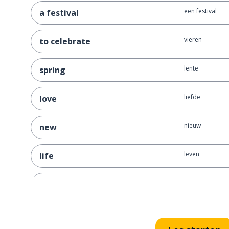
een festival
a festival
vieren
to celebrate
lente
spring
liefde
love
nieuw
new
leven
life
ook
also
weten; kennen
to know