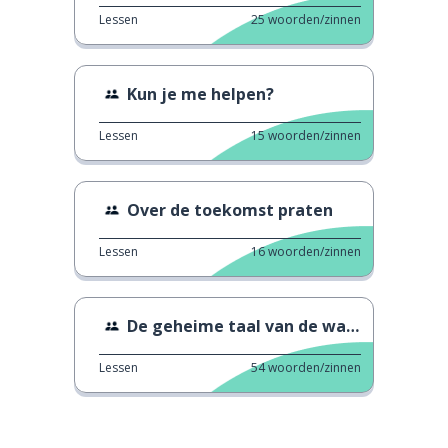
Lessen
25
woorden/zinnen
Kun je me helpen?
Lessen
15
woorden/zinnen
Over de toekomst praten
Lessen
16
woorden/zinnen
De geheime taal van de waaier
Lessen
54
woorden/zinnen