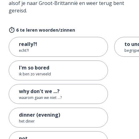
alsof je naar Groot-Brittannië en weer terug bent
gereisd.
6 te leren woorden/zinnen
really?!
to un
echt?!
begrijp
I'm so bored
ik ben zo verveeld
why don't we ...?
waarom gaan we niet ...?
dinner (evening)
het diner
not