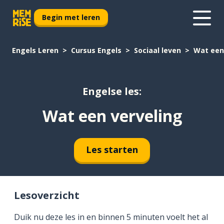
Begin met leren
Engels Leren
Cursus Engels
Sociaal leven
Wat een
Engelse les:
Wat een verveling
Les starten
Lesoverzicht
Duik nu deze les in en binnen 5 minuten voelt het al