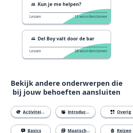
Kun je me helpen?
Lessen
15
woorden/zinnen
Del Boy valt door de bar
Lessen
38
woorden/zinnen
Bekijk andere onderwerpen die
bij jouw behoeften aansluiten
Activiteiten
Introducties
Overig
Basics
Maatschappij
Reizen