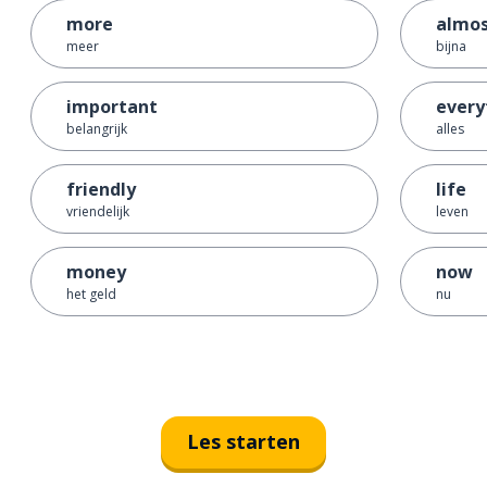
more
almo
meer
bijna
important
every
belangrijk
alles
friendly
life
vriendelijk
leven
money
now
het geld
nu
Les starten