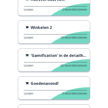
Lessen
2
woorden/zinnen
Winkelen 2
Lessen
16
woorden/zinnen
'Gamification' in de detailhandel
Lessen
62
woorden/zinnen
Goedenavond!
Lessen
3
woorden/zinnen