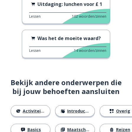
Uitdaging: lunchen voor £ 1
Lessen
102
woorden/zinnen
Was het de moeite waard?
Lessen
14
woorden/zinnen
Bekijk andere onderwerpen die
bij jouw behoeften aansluiten
Activiteiten
Introducties
Overig
Basics
Maatschappij
Reizen