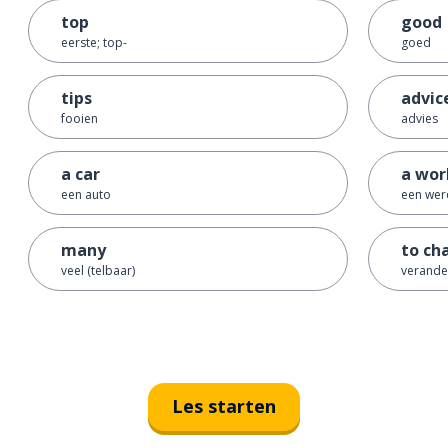
top
good
eerste; top-
goed
tips
advic
fooien
advies
a car
a wor
een auto
een wer
many
to ch
veel (telbaar)
verande
Les starten