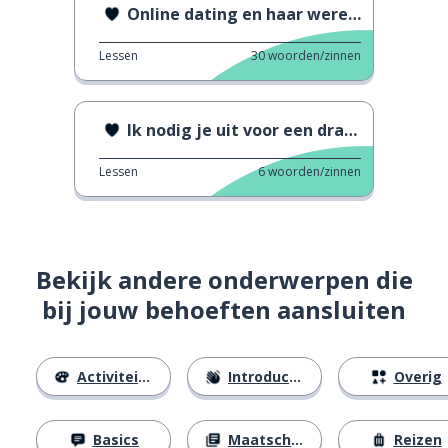
Online dating en haar wereldwijde impact
Lessen
30
woorden/zinnen
Ik nodig je uit voor een drankje
Lessen
6
woorden/zinnen
Bekijk andere onderwerpen die
bij jouw behoeften aansluiten
Activiteiten
Introducties
Overig
Basics
Maatschappij
Reizen