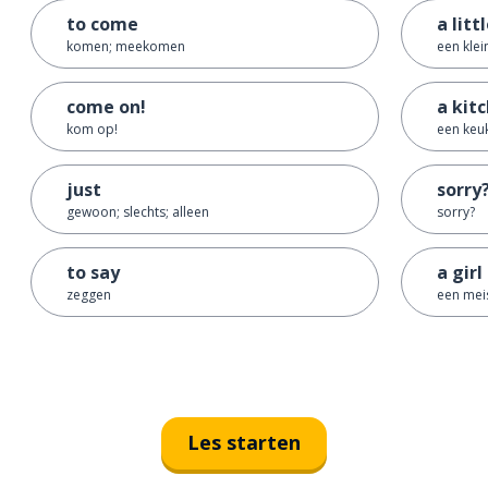
to come
a litt
komen; meekomen
een klei
come on!
a kit
kom op!
een keu
just
sorry
gewoon; slechts; alleen
sorry?
to say
a girl
zeggen
een mei
Les starten