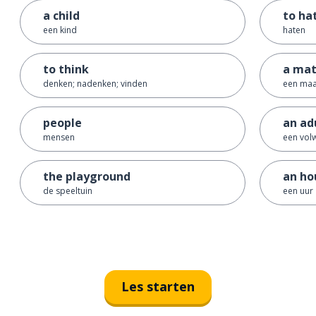
a child
to ha
een kind
haten
to think
a ma
denken; nadenken; vinden
een maa
people
an ad
mensen
een vol
the playground
an ho
de speeltuin
een uur
Les starten