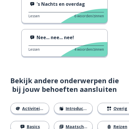
's Nachts en overdag
Lessen
6
woorden/zinnen
Nee... nee... nee!
Lessen
4
woorden/zinnen
Bekijk andere onderwerpen die
bij jouw behoeften aansluiten
Activiteiten
Introducties
Overig
Basics
Maatschappij
Reizen