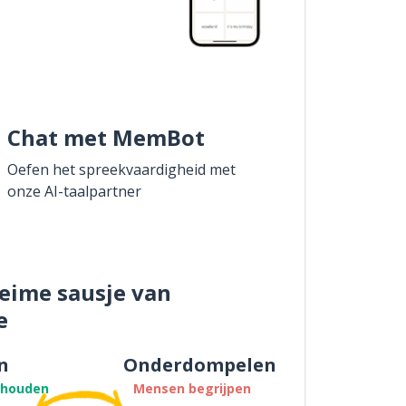
Chat met MemBot
Oefen het spreekvaardigheid met
onze AI-taalpartner
eime sausje van
e
n
Onderdompelen
thouden
Mensen begrijpen