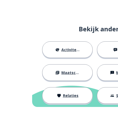
Bekijk ande
Activiteiten
Maatschappij
M
Relaties
S