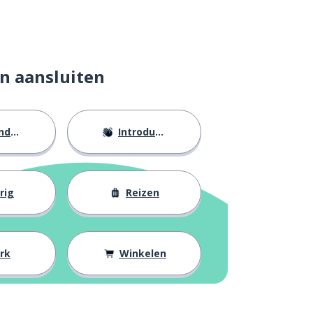
n aansluiten
eid
Introducties
rig
Reizen
rk
Winkelen