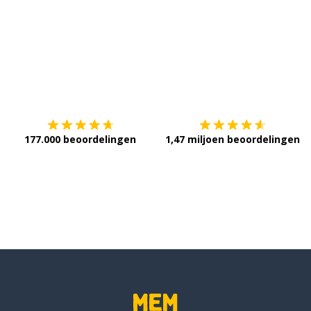
Download op de
App Store
V
177.000 beoordelingen
1,47 miljoen beoordelingen