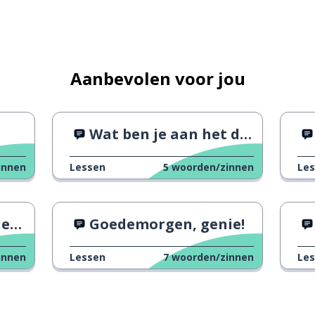
 er in de koelkast?
Aanbevolen voor jou
Wat ben je aan het doen?
innen
Lessen
5
woorden/zinnen
Le
gen
Goedemorgen, genie!
innen
Lessen
7
woorden/zinnen
Le