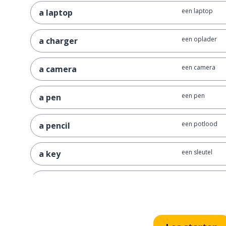
een laptop
a laptop
een oplader
a charger
een camera
a camera
een pen
a pen
een potlood
a pencil
een sleutel
a key
een slot
a lock
hoeveel (telbaa
how many