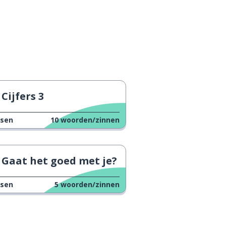
Cijfers 3
ssen
10
woorden/zinnen
Gaat het goed met je?
ssen
5
woorden/zinnen