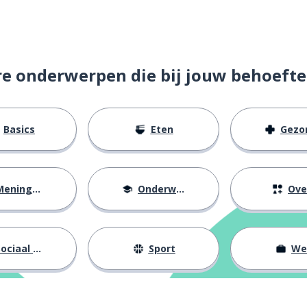
re onderwerpen die bij jouw behoefte
Basics
Eten
Gezondh
eningen
Onderwijs
Ove
ociaal leven
Sport
We