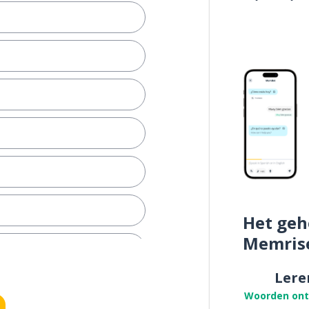
Het geh
Memris
Lere
r)
Woorden on