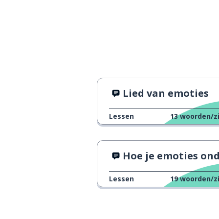
hoeveel melk is
how much milk is there in the
fridge?
Lied van emoties
Lessen
13
woorden/z
Hoe je emoties onder controle te krij
Lessen
19
woorden/z