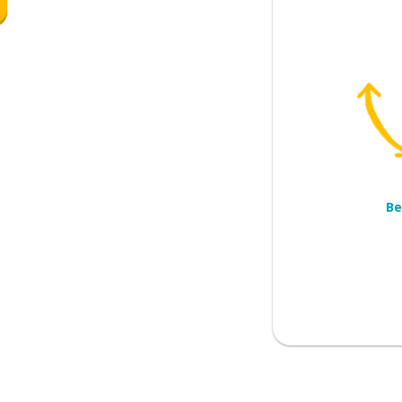
aar)
Be
n sleutels zijn?
 onder de bank
 zijn er in de woonkamer?