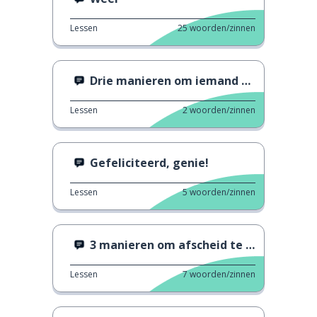
Lessen
25
woorden/zinnen
Drie manieren om iemand te begroeten
Lessen
2
woorden/zinnen
Gefeliciteerd, genie!
Lessen
5
woorden/zinnen
3 manieren om afscheid te nemen
Lessen
7
woorden/zinnen