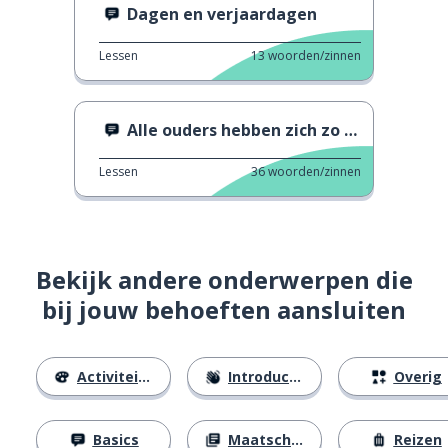
Dagen en verjaardagen
Lessen
13
woorden/zinnen
Alle ouders hebben zich zo gevoeld
Lessen
36
woorden/zinnen
Bekijk andere onderwerpen die
bij jouw behoeften aansluiten
Activiteiten
Introducties
Overig
Basics
Maatschappij
Reizen