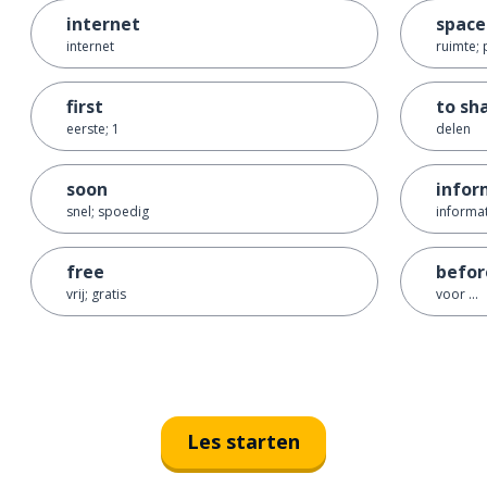
internet
space
internet
ruimte; 
first
to sh
eerste; 1
delen
soon
infor
snel; spoedig
informa
free
before
vrij; gratis
voor ...
Les starten