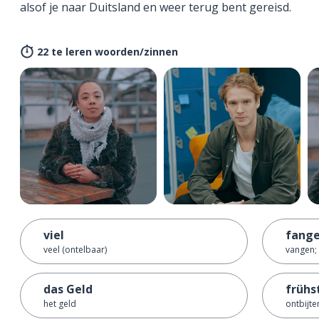
alsof je naar Duitsland en weer terug bent gereisd.
22 te leren woorden/zinnen
viel
fang
veel (ontelbaar)
vangen;
das Geld
frühs
het geld
ontbijte