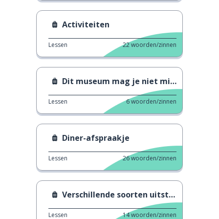
Activiteiten
Lessen
22
woorden/zinnen
Dit museum mag je niet missen
Lessen
6
woorden/zinnen
Diner-afspraakje
Lessen
26
woorden/zinnen
Verschillende soorten uitstapjes
Lessen
14
woorden/zinnen