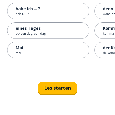
habe ich ... ?
denn
heb ik ...?
want; o
eines Tages
Kom
op een dag; een dag
komma
Mai
der K
mei
de koffi
Les starten