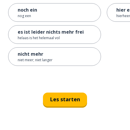
noch ein
hier 
nog een
hierheen
es ist leider nichts mehr frei
helaas is het helemaal vol
nicht mehr
niet meer; niet langer
Les starten