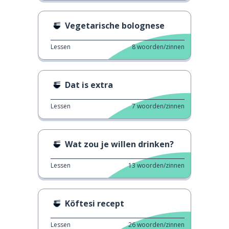
Vegetarische bolognese
Lessen
8
woorden/zinnen
Dat is extra
Lessen
7
woorden/zinnen
Wat zou je willen drinken?
Lessen
13
woorden/zinnen
Köftesi recept
Lessen
26
woorden/zinnen