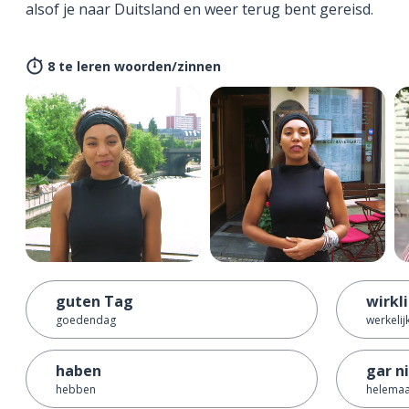
alsof je naar Duitsland en weer terug bent gereisd.
8 te leren woorden/zinnen
guten Tag
wirkl
goedendag
werkelij
haben
gar n
hebben
helemaal