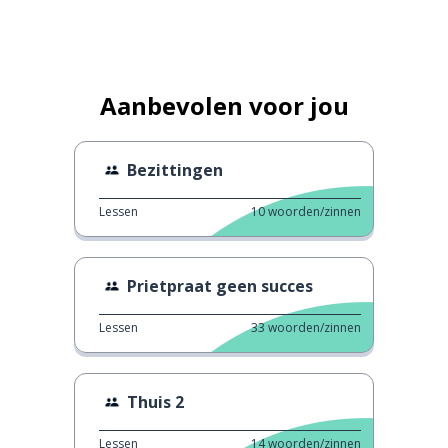
Aanbevolen voor jou
Bezittingen
Lessen
10
woorden/zinnen
Prietpraat geen succes
Lessen
33
woorden/zinnen
Thuis 2
Lessen
14
woorden/zinnen