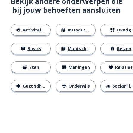
Bekijk andere onderwerpen die
bij jouw behoeften aansluiten
Activiteiten
Introducties
Overig
Basics
Maatschappij
Reizen
Eten
Meningen
Relaties
Gezondheid
Onderwijs
Sociaal leven
Download op de