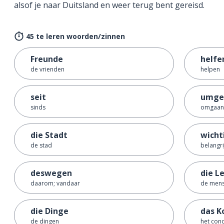
alsof je naar Duitsland en weer terug bent gereisd.
45 te leren woorden/zinnen
Freunde
helfe
de vrienden
helpen
seit
umge
sinds
omgaan
die Stadt
wicht
de stad
belangri
deswegen
die L
daarom; vandaar
de men
die Dinge
das K
de dingen
het conc