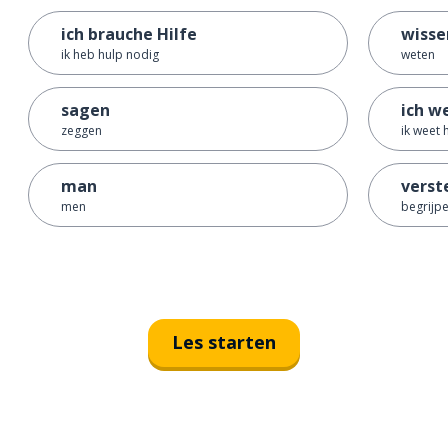
ich brauche Hilfe
wisse
ik heb hulp nodig
weten
sagen
ich w
zeggen
ik weet 
man
verst
men
begrijp
Les starten