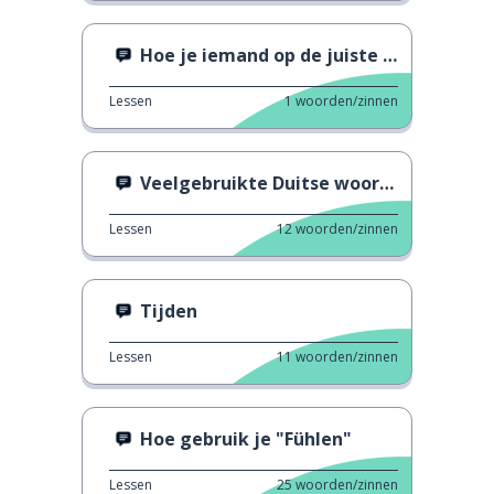
Hoe je iemand op de juiste manier beledigt
Lessen
1
woorden/zinnen
Veelgebruikte Duitse woorden
Lessen
12
woorden/zinnen
Tijden
Lessen
11
woorden/zinnen
Hoe gebruik je "Fühlen"
Lessen
25
woorden/zinnen