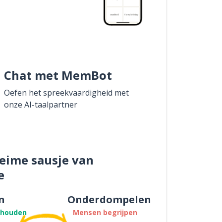
Chat met MemBot
Oefen het spreekvaardigheid met
onze AI-taalpartner
eime sausje van
e
n
Onderdompelen
thouden
Mensen begrijpen