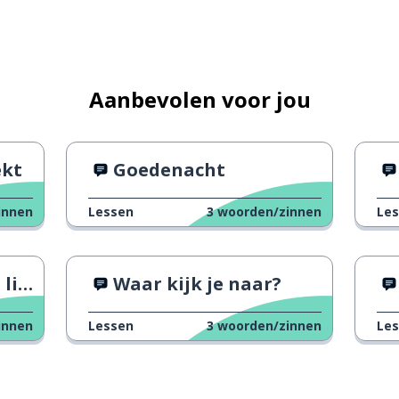
Aanbevolen voor jou
ekt
Goedenacht
innen
Lessen
3
woorden/zinnen
Le
oet
Waar kijk je naar?
innen
Lessen
3
woorden/zinnen
Le