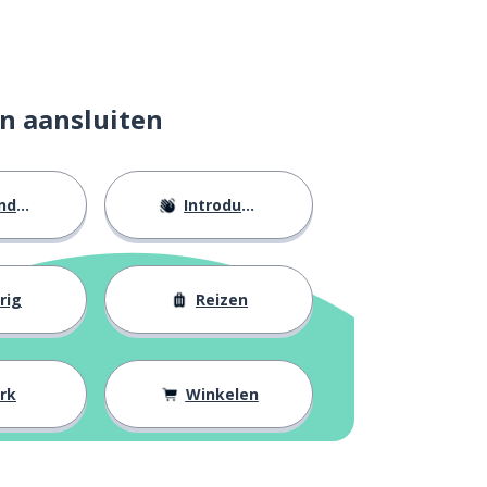
n aansluiten
eid
Introducties
rig
Reizen
rk
Winkelen