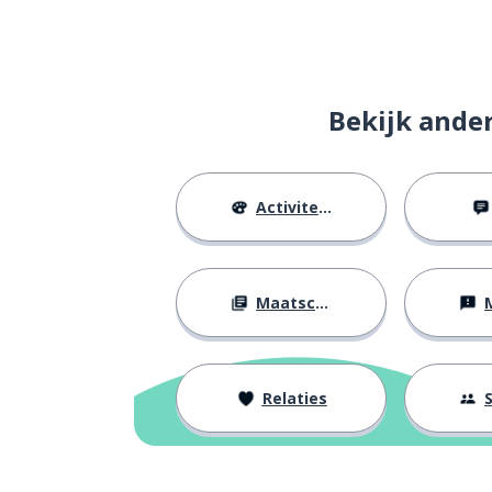
Bekijk ande
Activiteiten
Maatschappij
M
Relaties
S