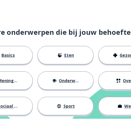
re onderwerpen die bij jouw behoefte
Basics
Eten
Gezondh
eningen
Onderwijs
Ove
ociaal leven
Sport
We