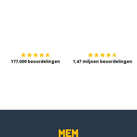
Download op de
App Store
V
177.000 beoordelingen
1,47 miljoen beoordelingen