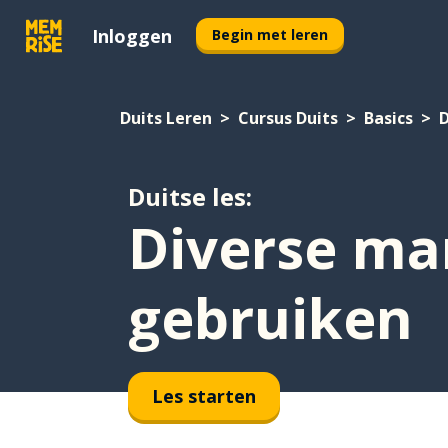
Inloggen
Begin met leren
Duits Leren
Cursus Duits
Basics
D
Duitse les:
Diverse man
gebruiken
Les starten