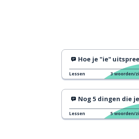
Hoe je "ie" uitspre
Lessen
3
woorden/z
Nog 5 dingen die je lichaam d
Lessen
5
woorden/z