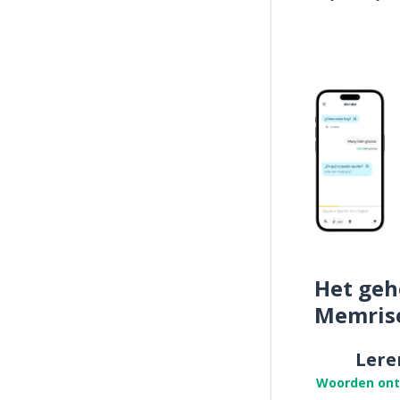
Het geh
Memris
Lere
Woorden on